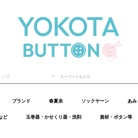
ブランド
春夏糸
ソックヤーン
あみ
など
玉巻器・かせくり器・洗剤
資材・ボタン等
ピー) 秋
RE（リッチ
（ダルマ）
秋冬
内藤商
ド毛糸
ター 秋
廣）秋冬
 秋冬
ング）秋
カティア）
パール）秋
レギア）秋
A（プロラ
ugs（ウー
go（マラブ
ローワ
アリゼ）秋冬
o（ニットプ
ns（アース
Puppy (パピー)
DARUMA（ダルマ）
RICHMORE（リッチ
ハマナカ
ダイヤモンド毛糸
NASKA（ナスカ）
LANG（ラング）
Katia（カティア）
オリムパス
Puppy (パピー)
DARUMA（ダルマ）
RICHMORE（リッチ
ハマナカ
ダイヤモンド毛糸
LANG(ラング)
Puppy(パピー)
RICHMORE(リッチ
DARUMA(ダルマ)
ハマナカ
NASKA（内藤商
ダイヤモンド毛糸
ニッケビクター
スキー（元廣)
オリムパス
メルヘンアート
アトリエksk
LANG(ラング)
Katia（カティア）
Opal(オパール)
REGIA（レギア）
PRO LANA（プロラ
Woolly Hugs（ウー
malabrigo(マラブ
ROWAN(ローワン）
alize(アリゼ）
Urthyarns（アース
LAINES du
DMC
BEYOND THE
addi（アディ）
LYKKE（リッケ）
クロバー
チューリップ
Knit pro（ニットプ
LANTERNMOON（ラ
Prym（プリム）
日本ヴォーグ社
タカギ繊維
Puppy (パピー)春夏
RICHMORE（リッチ
DARUMA（ダルマ）
ハマナカ 春夏
NASKA（ナスカ）
ダイヤモンド毛糸
ニッケビクター 春
スキー（元廣）春夏
メルヘンアート 春
LANG（ラング）春
Katia（カティア）
Opal（オパール）春
REGIA（レギア）春
PRO LANA（プロラ
malabrigo（マラブ
ROWAN (ローワ
alize (アリゼ）春夏
Urthyarns（アース
DMC
タカギ繊維
エル
なわ
その
）
秋冬
ーヌデュ
モア）
モア）
モア)
事）
ナ）
リーハグス）
リゴ)
ヤーンズ）
NORD（レーヌデュ
REEF（ビヨンドザ
ロ）
ンタンムーン）
モア）春夏
春夏
春夏
春夏
夏
夏
夏
春夏
夏
夏
ナ）
リゴ）春夏
ン）春夏
ヤーンズ）春夏
田浩
オンバ
冬
ノード）
リーフ）
ルキ
用