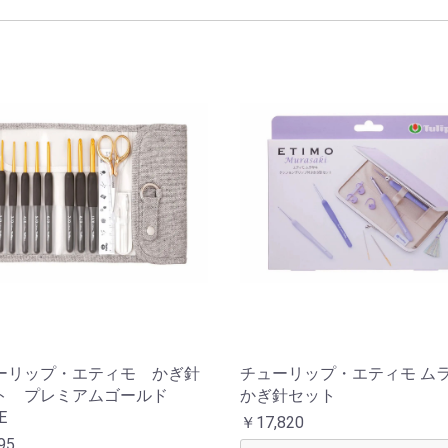
ーリップ・エティモ かぎ針
チューリップ・エティモ ム
ト プレミアムゴールド
かぎ針セット
E
￥17,820
95