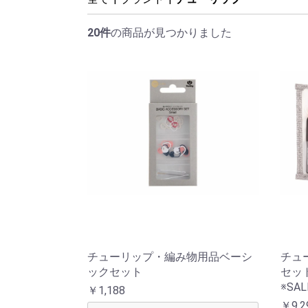
アウトレット品
価格
紙 他
20件
の商品が見つかりました
チューリップ・編み物用品ベーシ
チュ
ックセット
セッ
※SAL
￥1,188
￥9,2