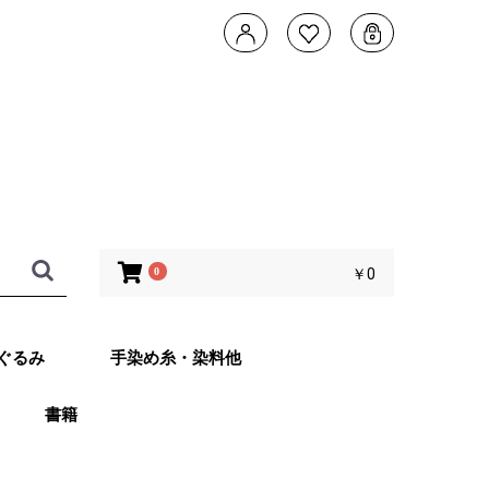
0
￥0
ぐるみ
手染め糸・染料他
書籍
タデザイン 武
ともこのカメレ
他 あみぐるみ
子さんオリジナ
ッグ Returns
ット