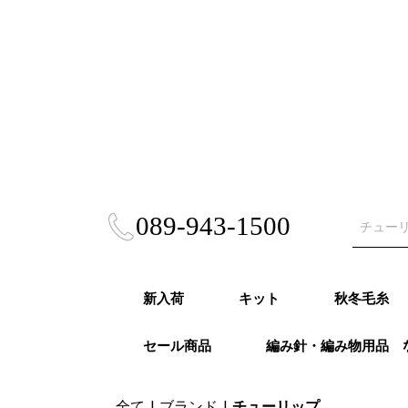
089-943-1500
新入荷
キット
秋冬毛糸
セール商品
編み針・編み物用品 
秋冬キット
春夏キット
あみぐるみ・雑貨
風工房キット
東海えりかキット
ビヨンドザリーフ
Puppy (パ
RICHMO
DARUMA
ハマナカ 
NASKA（
ダイヤモン
ニッケビク
スキー（元
オリムパス
LANG（ラ
Katia（
Opal（オ
REGIA（
PRO LAN
Woolly H
malabri
ROWAN (
alize (
Knit Pr
Urthyar
LAINES du
DMC
冬
モア）秋冬
秋冬
事）秋冬
秋冬
冬
冬
秋冬
冬
冬
ナ）秋冬
リーハグス
リゴ）秋冬
ン）秋冬
ロ）
ヤーンズ）
NORD（レ
ノール）秋
毛糸・春夏糸
編針・輪針セット・
オパール毛糸・特別
かぎ針
２本針
4本針・５本針
輪針
輪針セット
かぎ針セット
編み物用品
ゲージメジャー・製図
全て
|
ブランド
|
チューリップ