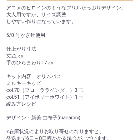
アニメのヒロインのようなフリルたっぷりデザイン。
大人用ですが、サイズ調整
しやすい作りになっています。
5/0 号かぎ針使用
仕上がり寸法
丈22 ㎝
手のひらまわり17 ㎝
キット内容 オリムパス
ミルキーキッズ
col.70（フローララベンダー）3 玉
col.51（アイボリーホワイト）1 玉
編み方レシピ
デザイン：新美 由布子(macaroni)
※在庫状況によりお取り寄せになりますと、
発送まで6日～8日程かかる場合がございます。