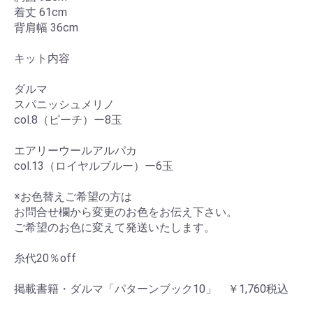
着丈 61cm
背肩幅 36cm
キット内容
ダルマ
スパニッシュメリノ
col.8（ピーチ）ー8玉
エアリーウールアルパカ
col.13（ロイヤルブルー）ー6玉
※お色替えご希望の方は
お問合せ欄から変更のお色をお伝え下さい。
ご希望のお色に変えて発送いたします。
糸代20％off
掲載書籍・ダルマ「パターンブック10」 ￥1,760税込