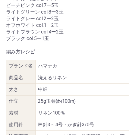
ピーチピンク col.7ー5玉
ライトグリーン col.8ー3玉
ライトグレー col.2ー2玉
オフホワイト col.1ー2玉
ライトブラウン col.4ー2玉
ブラック col.5ー1玉
編み方レシピ
ブランド名
ハマナカ
商品名
洗えるリネン
太さ
中細
仕立
25g玉巻(約100m)
素材
リネン100％
使用針
棒針3～4号・かぎ針3/0号