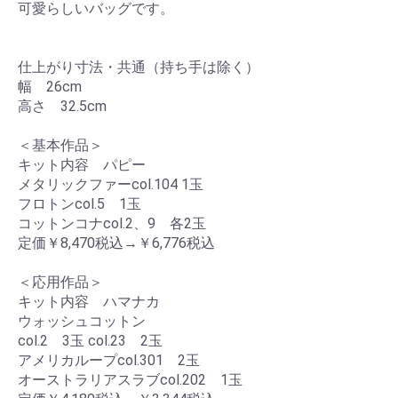
可愛らしいバッグです。
仕上がり寸法・共通（持ち手は除く）
幅 26cm
高さ 32.5cm
＜基本作品＞
キット内容 パピー
メタリックファーcol.104 1玉
フロトンcol.5 1玉
コットンコナcol.2、9 各2玉
定価￥8,470税込→￥6,776税込
＜応用作品＞
キット内容 ハマナカ
ウォッシュコットン
col.2 3玉 col.23 2玉
アメリカループcol.301 2玉
オーストラリアスラブcol.202 1玉