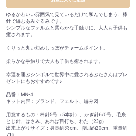
お気に入りに追加
ゆるかわいい雰囲気で見ているだけで和んでしまう、棒
針で編むあみぐるみです。
シンプルなフォルムと柔らかな手触りに、大人も子供も
癒されます。
くりっと丸い短めしっぽがチャームポイント。
柔らかな手触りで大人も子供も癒されます。
幸運を運ぶシンボルで世界中に愛されるぶたさんはプレ
ゼントにもおすすめです♪
品番：MN-4
キット内容：ブランド、フェルト、編み図
用意するもの：棒針5号（5本針）、かぎ針6/0号、毛糸
とじ針、はさみ、あれば目打ち、わた（23g）
出来上がりサイズ：身長約33cm、腹囲約20cm、重量約
71g