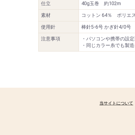
仕立
40g玉巻 約102m
素材
コットン 64％ ポリエ
使用針
棒針5-6号 かぎ針4/0号
注意事項
・パソコンや携帯の設定
・同じカラー糸でも製造
当サイトについて