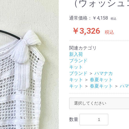
（ウォッシュ
通常価格：
￥4,158
税込
￥3,326
税込
関連カテゴリ
新入荷
ブランド
キット
ブランド
＞
ハマナカ
キット
＞
春夏キット
キット
＞
春夏キット
＞
ハマ
数量