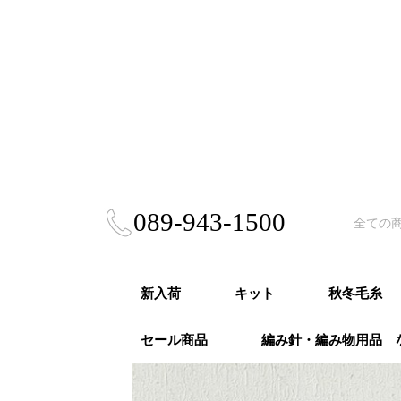
089-943-1500
新入荷
キット
秋冬毛糸
セール商品
編み針・編み物用品 
秋冬キット
春夏キット
あみぐるみ・雑貨
風工房キット
東海えりかキット
ビヨンドザリーフ
Puppy (パ
RICHMO
DARUMA
ハマナカ 
NASKA（
ダイヤモン
ニッケビク
スキー（元
オリムパス
LANG（ラ
Katia（
Opal（オ
REGIA（
PRO LAN
Woolly H
malabri
ROWAN (
alize (
Knit Pr
Urthyar
LAINES du
DMC
冬
モア）秋冬
秋冬
事）秋冬
秋冬
冬
冬
秋冬
冬
冬
ナ）秋冬
リーハグス
リゴ）秋冬
ン）秋冬
ロ）
ヤーンズ）
NORD（レ
ノール）秋
毛糸・春夏糸
編針・輪針セット・
オパール毛糸・特別
かぎ針
２本針
4本針・５本針
輪針
輪針セット
かぎ針セット
編み物用品
ゲージメジャー・製図