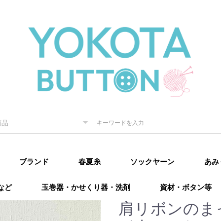
ブランド
春夏糸
ソックヤーン
あみ
など
玉巻器・かせくり器・洗剤
資材・ボタン等
ピー) 秋
RE（リッチ
（ダルマ）
秋冬
内藤商
ド毛糸
ター 秋
廣）秋冬
 秋冬
ング）秋
カティア）
パール）秋
レギア）秋
A（プロラ
ugs（ウー
go（マラブ
ローワ
アリゼ）秋冬
o（ニットプ
ns（アース
Puppy (パピー)
DARUMA（ダルマ）
RICHMORE（リッチ
ハマナカ
ダイヤモンド毛糸
NASKA（ナスカ）
LANG（ラング）
Katia（カティア）
オリムパス
Puppy (パピー)
DARUMA（ダルマ）
RICHMORE（リッチ
ハマナカ
ダイヤモンド毛糸
LANG(ラング)
Puppy(パピー)
RICHMORE(リッチ
DARUMA(ダルマ)
ハマナカ
NASKA（内藤商
ダイヤモンド毛糸
ニッケビクター
スキー（元廣)
オリムパス
メルヘンアート
アトリエksk
LANG(ラング)
Katia（カティア）
Opal(オパール)
REGIA（レギア）
PRO LANA（プロラ
Woolly Hugs（ウー
malabrigo(マラブ
ROWAN(ローワン）
alize(アリゼ）
Urthyarns（アース
LAINES du
DMC
BEYOND THE
addi（アディ）
LYKKE（リッケ）
クロバー
チューリップ
Knit pro（ニットプ
LANTERNMOON（ラ
Prym（プリム）
日本ヴォーグ社
タカギ繊維
Puppy (パピー)春夏
RICHMORE（リッチ
DARUMA（ダルマ）
ハマナカ 春夏
NASKA（ナスカ）
ダイヤモンド毛糸
ニッケビクター 春
スキー（元廣）春夏
メルヘンアート 春
LANG（ラング）春
Katia（カティア）
Opal（オパール）春
REGIA（レギア）春
PRO LANA（プロラ
malabrigo（マラブ
ROWAN (ローワ
alize (アリゼ）春夏
Urthyarns（アース
DMC
タカギ繊維
エル
なわ
その
）
秋冬
ーヌデュ
モア）
モア）
モア)
事）
ナ）
リーハグス）
リゴ)
ヤーンズ）
NORD（レーヌデュ
REEF（ビヨンドザ
ロ）
ンタンムーン）
モア）春夏
春夏
春夏
春夏
夏
夏
夏
春夏
夏
夏
ナ）
リゴ）春夏
ン）春夏
ヤーンズ）春夏
田浩
オンバ
肩リボンのま
冬
ノード）
リーフ）
ルキ
用