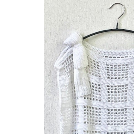
アウトレット品
価格
紙 他