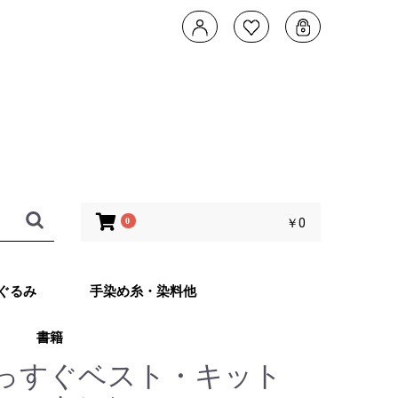
0
￥0
ぐるみ
手染め糸・染料他
書籍
タデザイン 武
ともこのカメレ
他 あみぐるみ
子さんオリジナ
ッグ Returns
っすぐベスト・キット
ット