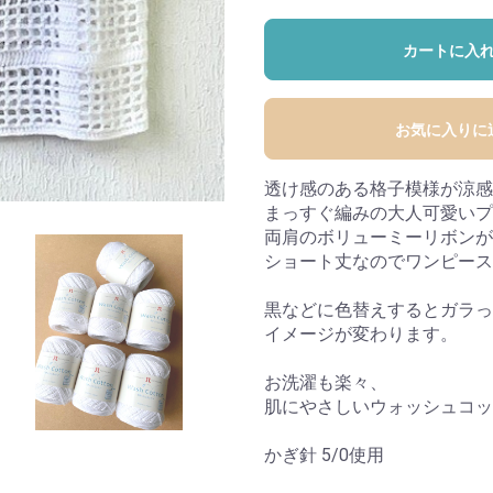
カートに入
お気に入りに
透け感のある格子模様が涼感
まっすぐ編みの大人可愛いプ
両肩のボリューミーリボンが
ショート丈なのでワンピース
黒などに色替えするとガラっ
イメージが変わります。
お洗濯も楽々、
肌にやさしいウォッシュコッ
かぎ針 5/0使用