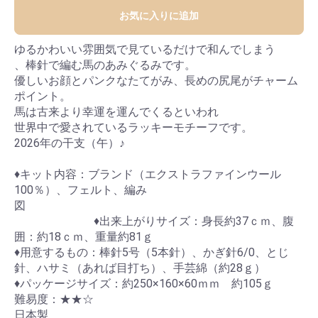
お気に入りに追加
ゆるかわいい雰囲気で見ているだけで和んでしまう
、棒針で編む馬のあみぐるみです。
優しいお顔とパンクなたてがみ、長めの尻尾がチャーム
ポイント。
馬は古来より幸運を運んでくるといわれ
世界中で愛されているラッキーモチーフです。
2026年の干支（午）♪
♦キット内容：ブランド（エクストラファインウール
100％）、フェルト、編み
♦出来上がりサイズ：身長約37ｃｍ、腹
囲：約18ｃｍ、重量約81ｇ
♦用意するもの：棒針5号（5本針）、かぎ針6/0、とじ
針、ハサミ（あれば目打ち）、手芸綿（約28ｇ）
♦パッケージサイズ：約250×160×60ｍｍ 約105ｇ
難易度：★★☆
日本製