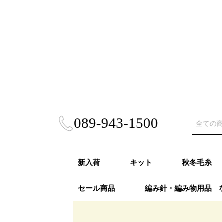
089-943-1500
新入荷
キット
秋冬毛糸
セール商品
編み針・編み物用品 
秋冬キット
春夏キット
あみぐるみ・雑貨
風工房キット
東海えりかキット
ビヨンドザリーフ
Puppy (パ
RICHMO
DARUMA
ハマナカ 
NASKA（
ダイヤモン
ニッケビク
スキー（元
オリムパス
LANG（ラ
Katia（
Opal（オ
REGIA（
PRO LAN
Woolly H
malabri
ROWAN (
alize (
Knit Pr
Urthyar
LAINES du
DMC
冬
モア）秋冬
秋冬
事）秋冬
秋冬
冬
冬
秋冬
冬
冬
ナ）秋冬
リーハグス
リゴ）秋冬
ン）秋冬
ロ）
ヤーンズ）
NORD（レ
ノール）秋
毛糸・春夏糸
編針・輪針セット・
オパール毛糸・特別
かぎ針
２本針
4本針・５本針
輪針
輪針セット
かぎ針セット
編み物用品
ゲージメジャー・製図