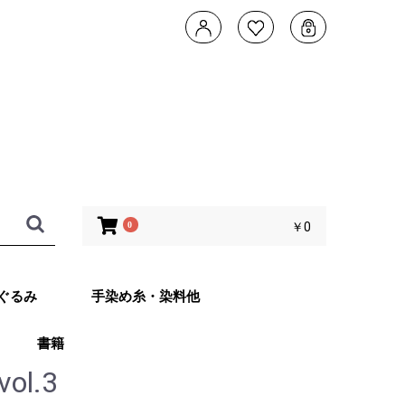
0
￥0
ぐるみ
手染め糸・染料他
書籍
タデザイン 武
ともこのカメレ
他 あみぐるみ
子さんオリジナ
ッグ Returns
l.3
ット