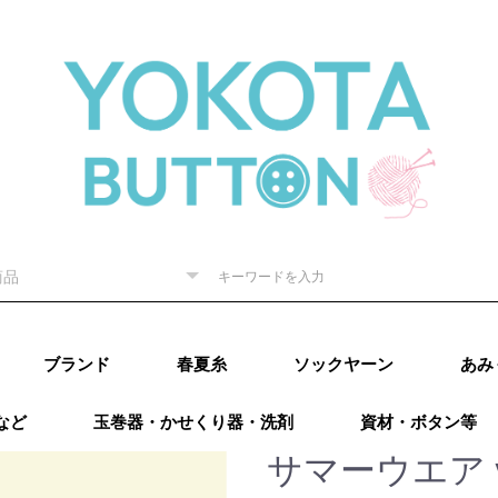
ブランド
春夏糸
ソックヤーン
あみ
など
玉巻器・かせくり器・洗剤
資材・ボタン等
ピー) 秋
RE（リッチ
（ダルマ）
秋冬
内藤商
ド毛糸
ター 秋
廣）秋冬
 秋冬
ング）秋
カティア）
パール）秋
レギア）秋
A（プロラ
ugs（ウー
go（マラブ
ローワ
アリゼ）秋冬
o（ニットプ
ns（アース
Puppy (パピー)
DARUMA（ダルマ）
RICHMORE（リッチ
ハマナカ
ダイヤモンド毛糸
NASKA（ナスカ）
LANG（ラング）
Katia（カティア）
オリムパス
Puppy (パピー)
DARUMA（ダルマ）
RICHMORE（リッチ
ハマナカ
ダイヤモンド毛糸
LANG(ラング)
Puppy(パピー)
RICHMORE(リッチ
DARUMA(ダルマ)
ハマナカ
NASKA（内藤商
ダイヤモンド毛糸
ニッケビクター
スキー（元廣)
オリムパス
メルヘンアート
アトリエksk
LANG(ラング)
Katia（カティア）
Opal(オパール)
REGIA（レギア）
PRO LANA（プロラ
Woolly Hugs（ウー
malabrigo(マラブ
ROWAN(ローワン）
alize(アリゼ）
Urthyarns（アース
LAINES du
DMC
BEYOND THE
addi（アディ）
LYKKE（リッケ）
クロバー
チューリップ
Knit pro（ニットプ
LANTERNMOON（ラ
Prym（プリム）
日本ヴォーグ社
タカギ繊維
Puppy (パピー)春夏
RICHMORE（リッチ
DARUMA（ダルマ）
ハマナカ 春夏
NASKA（ナスカ）
ダイヤモンド毛糸
ニッケビクター 春
スキー（元廣）春夏
メルヘンアート 春
LANG（ラング）春
Katia（カティア）
Opal（オパール）春
REGIA（レギア）春
PRO LANA（プロラ
malabrigo（マラブ
ROWAN (ローワ
alize (アリゼ）春夏
Urthyarns（アース
DMC
タカギ繊維
エル
なわ
その
）
秋冬
ーヌデュ
モア）
モア）
モア)
事）
ナ）
リーハグス）
リゴ)
ヤーンズ）
NORD（レーヌデュ
REEF（ビヨンドザ
ロ）
ンタンムーン）
モア）春夏
春夏
春夏
春夏
夏
夏
夏
春夏
夏
夏
ナ）
リゴ）春夏
ン）春夏
ヤーンズ）春夏
田浩
オンバ
サマーウエア vo
冬
ノード）
リーフ）
ルキ
用