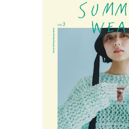
アウトレット品
価格
紙 他