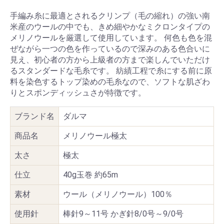
手編み糸に最適とされるクリンプ（毛の縮れ）の強い南
米産のウールの中でも、きめ細やかなミクロンタイプの
メリノウールを厳選して使用しています。 何色も色を混
ぜながら一つの色を作っているので深みのある色合いに
見え、初心者の方から上級者の方まで楽しんでいただけ
るスタンダードな毛糸です。 紡績工程で糸にする前に原
料を染色するトップ染めの毛糸なので、ソフトな肌ざわ
りとスポンディッシュさが特徴です。
ブランド名
ダルマ
商品名
メリノウール極太
太さ
極太
仕立
40g玉巻 約65m
素材
ウール（メリノウール）100％
使用針
棒針9～11号 かぎ針8/0号～9/0号