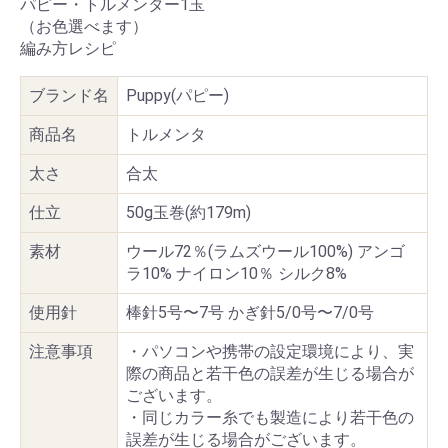
パピー・トルメンター1玉
（お色選べます）
編み方レシピ
ブランド名
Puppy(パピー)
商品名
トルメンタ
太さ
合太
仕立
50g玉巻(約179m)
素材
ウール72％(ラムズウール100%) アンゴ
ラ10% ナイロン10％ シルク8%
使用針
棒針5号〜7号 かぎ針5/0号〜7/0号
注意事項
・パソコンや携帯の設定環境により、実
際の商品と若干色の誤差が生じる場合が
ございます。
・同じカラー糸でも製造により若干色の
誤差が生じる場合がございます。