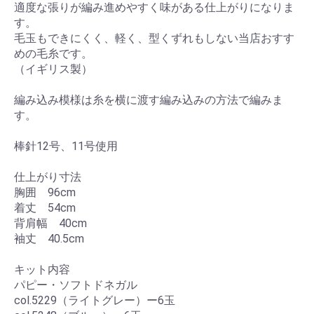
適度な張りが編み進めやすく味がある仕上がりになりま
す。
毛玉もできにくく、軽く、型くずれもしない当店おすす
めの毛糸です。
（イギリス製）
編み込み模様は糸を横に渡す編み込みの方法で編みま
す。
棒針12号、11号使用
仕上がり寸法
胸囲 96cm
着丈 54cm
背肩幅 40cm
袖丈 40.5cm
キット内容
パピー・ソフトドネガル
col.5229（ライトグレー）ー6玉