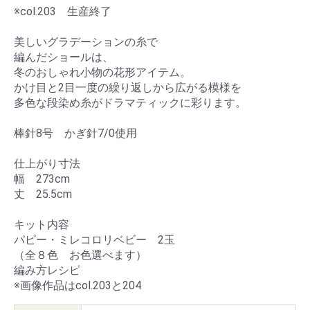
※col.203 生産終了
美しいグラデーションの糸で
編んだショールは、
冬のおしゃれ小物の花形アイテム。
かけ目と2目一度の繰り返しから広がる模様を
多色な段染め糸がドラマティックに彩ります。
棒針8号 かぎ針7/0使用
仕上がり寸法
幅 273cm
丈 25.5cm
キット内容
パピー・ミレコロリベビー 2玉
（全８色 お色選べます）
編み方レシピ
※画像作品はcol.203と204