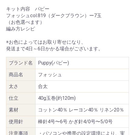
キット内容 パピー
フォッシュcol.819（ダークブラウン）ー7玉
（お色選べます）
編み方レシピ
※お色によってはお取り寄せになり、
発送まで4日～6日かかる場合がございます。
ブランド名
Puppy(パピー)
商品名
フォッシュ
太さ
合太
仕立
40g玉巻(約120m)
素材
コットン40％ レーヨン40％ リネン20％
使用針
棒針4号〜6号 かぎ針4/0号〜5/0号
注意事項
・パソコンや携帯の設定環境により、実