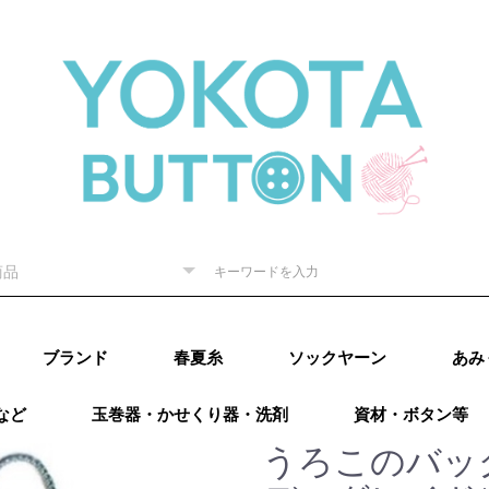
ブランド
春夏糸
ソックヤーン
あみ
など
玉巻器・かせくり器・洗剤
資材・ボタン等
ピー) 秋
RE（リッチ
（ダルマ）
秋冬
内藤商
ド毛糸
ター 秋
廣）秋冬
 秋冬
ング）秋
カティア）
パール）秋
レギア）秋
A（プロラ
ugs（ウー
go（マラブ
ローワ
アリゼ）秋冬
o（ニットプ
ns（アース
Puppy (パピー)
DARUMA（ダルマ）
RICHMORE（リッチ
ハマナカ
ダイヤモンド毛糸
NASKA（ナスカ）
LANG（ラング）
Katia（カティア）
オリムパス
Puppy (パピー)
DARUMA（ダルマ）
RICHMORE（リッチ
ハマナカ
ダイヤモンド毛糸
LANG(ラング)
Puppy(パピー)
RICHMORE(リッチ
DARUMA(ダルマ)
ハマナカ
NASKA（内藤商
ダイヤモンド毛糸
ニッケビクター
スキー（元廣)
オリムパス
メルヘンアート
アトリエksk
LANG(ラング)
Katia（カティア）
Opal(オパール)
REGIA（レギア）
PRO LANA（プロラ
Woolly Hugs（ウー
malabrigo(マラブ
ROWAN(ローワン）
alize(アリゼ）
Urthyarns（アース
LAINES du
DMC
BEYOND THE
addi（アディ）
LYKKE（リッケ）
クロバー
チューリップ
Knit pro（ニットプ
LANTERNMOON（ラ
Prym（プリム）
日本ヴォーグ社
タカギ繊維
Puppy (パピー)春夏
RICHMORE（リッチ
DARUMA（ダルマ）
ハマナカ 春夏
NASKA（ナスカ）
ダイヤモンド毛糸
ニッケビクター 春
スキー（元廣）春夏
メルヘンアート 春
LANG（ラング）春
Katia（カティア）
Opal（オパール）春
REGIA（レギア）春
PRO LANA（プロラ
malabrigo（マラブ
ROWAN (ローワ
alize (アリゼ）春夏
Urthyarns（アース
DMC
タカギ繊維
エル
なわ
その
）
秋冬
ーヌデュ
モア）
モア）
モア)
事）
ナ）
リーハグス）
リゴ)
ヤーンズ）
NORD（レーヌデュ
REEF（ビヨンドザ
ロ）
ンタンムーン）
モア）春夏
春夏
春夏
春夏
夏
夏
夏
春夏
夏
夏
ナ）
リゴ）春夏
ン）春夏
ヤーンズ）春夏
田浩
オンバ
うろこのバッ
冬
ノード）
リーフ）
ルキ
用