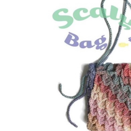
アウトレット品
価格
紙 他