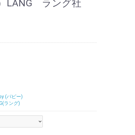
）LANG ラング社
py (パピー)
NG(ラング)