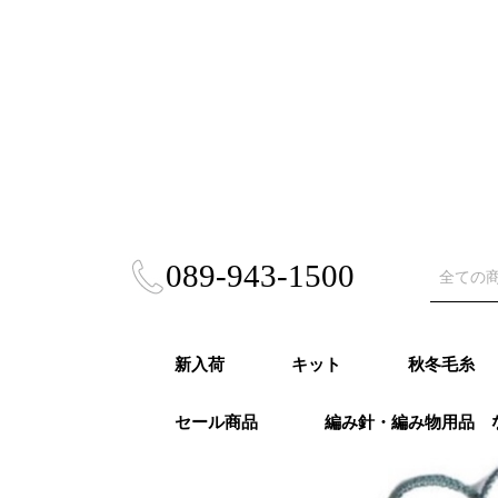
089-943-1500
新入荷
キット
秋冬毛糸
セール商品
編み針・編み物用品 
秋冬キット
春夏キット
あみぐるみ・雑貨
風工房キット
東海えりかキット
ビヨンドザリーフ
Puppy (パ
RICHMO
DARUMA
ハマナカ 
NASKA（
ダイヤモン
ニッケビク
スキー（元
オリムパス
LANG（ラ
Katia（
Opal（オ
REGIA（
PRO LAN
Woolly H
malabri
ROWAN (
alize (
Knit Pr
Urthyar
LAINES du
DMC
冬
モア）秋冬
秋冬
事）秋冬
秋冬
冬
冬
秋冬
冬
冬
ナ）秋冬
リーハグス
リゴ）秋冬
ン）秋冬
ロ）
ヤーンズ）
NORD（レ
ノール）秋
毛糸・春夏糸
編針・輪針セット・
オパール毛糸・特別
かぎ針
２本針
4本針・５本針
輪針
輪針セット
かぎ針セット
編み物用品
ゲージメジャー・製図