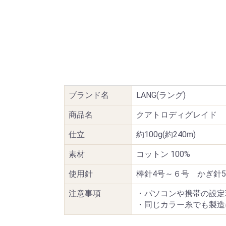
ブランド名
LANG(ラング)
商品名
クアトロディグレイド
仕立
約100g(約240m)
素材
コットン 100%
使用針
棒針4号～６号 かぎ針5/
注意事項
・パソコンや携帯の設定
・同じカラー糸でも製造