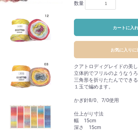
数量
カートに入
お気に入りに
クアトロディグレイドの美し
立体的でフリルのようなうろ
三角形を折りたたんでできる
１玉で編めます。
かぎ針8/0、7/0使用
仕上がり寸法
幅 15cm
深さ 15cm