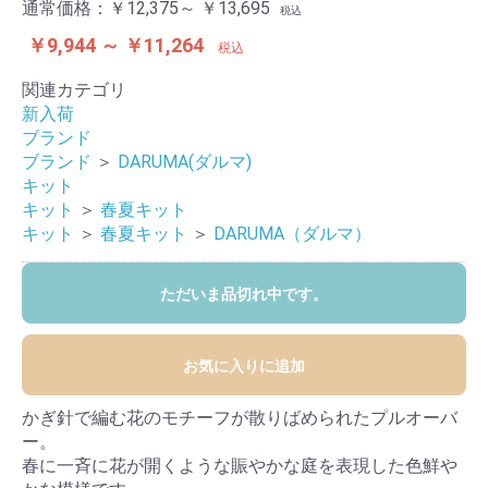
通常価格：
￥12,375～ ￥13,695
税込
￥9,944 ～ ￥11,264
税込
関連カテゴリ
新入荷
ブランド
ブランド
＞
DARUMA(ダルマ)
キット
キット
＞
春夏キット
キット
＞
春夏キット
＞
DARUMA（ダルマ）
ただいま品切れ中です。
お気に入りに追加
かぎ針で編む花のモチーフが散りばめられたプルオーバ
ー。
春に一斉に花が開くような賑やかな庭を表現した色鮮や