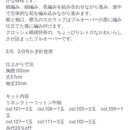
かな模様です。
鎖編み、細編み、長編みを組み合わせながら進み、途中
で立体的な花を編み込みながら進みます。
裾と袖口、襟元のスカラップはプルオーバーの形に編み
仕立てた後に編み付けます。
クロッシェ模様特有の、ちょっぴりレトロなかわいらし
さが詰まったプルオーバーです。
3/0、2/0号かぎ針使用
仕上がり寸法
胸囲102cm
丈57cm
袖丈33cm
キット内容
リネンラミーコットン中細
col.101ー3玉 col.106ー1玉 col.105ー2玉 col.109ー1
玉
col.107ー1玉 col.111ー3玉 col.102ー2玉
糸代20％off