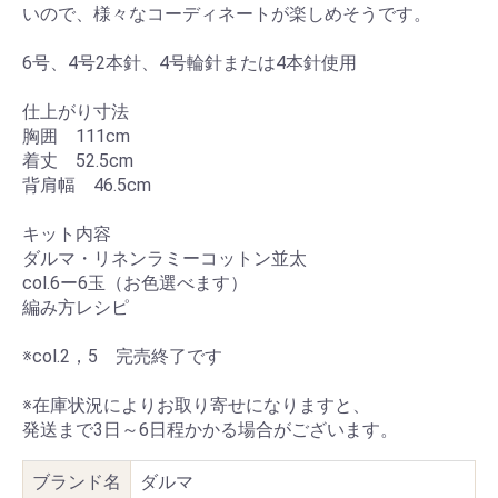
いので、様々なコーディネートが楽しめそうです。
6号、4号2本針、4号輪針または4本針使用
仕上がり寸法
胸囲 111cm
着丈 52.5cm
背肩幅 46.5cm
キット内容
ダルマ・リネンラミーコットン並太
col.6ー6玉（お色選べます）
編み方レシピ
※col.2，5 完売終了です
※在庫状況によりお取り寄せになりますと、
発送まで3日～6日程かかる場合がございます。
ブランド名
ダルマ