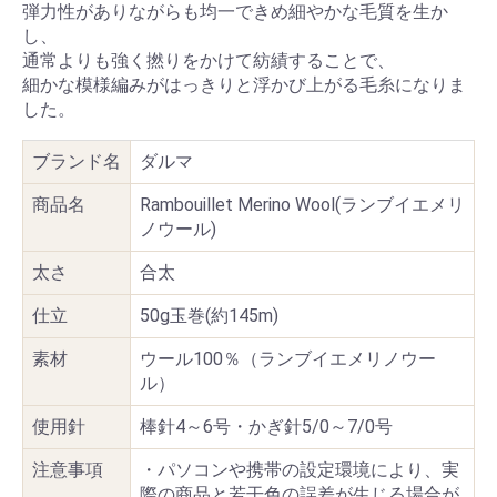
弾力性がありながらも均一できめ細やかな毛質を生か
し、
通常よりも強く撚りをかけて紡績することで、
細かな模様編みがはっきりと浮かび上がる毛糸になりま
した。
ブランド名
ダルマ
商品名
Rambouillet Merino Wool(ランブイエメリ
ノウール)
太さ
合太
仕立
50g玉巻(約145m)
素材
ウール100％（ランブイエメリノウー
ル）
使用針
棒針4～6号・かぎ針5/0～7/0号
注意事項
・パソコンや携帯の設定環境により、実
際の商品と若干色の誤差が生じる場合が