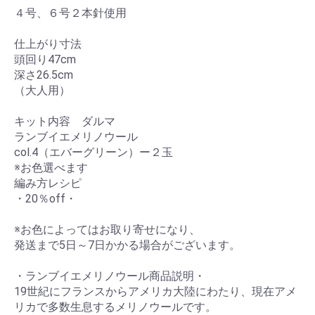
４号、６号２本針使用
仕上がり寸法
頭回り47cm
深さ26.5cm
（大人用）
キット内容 ダルマ
ランブイエメリノウール
col.4（エバーグリーン）ー２玉
※お色選べます
編み方レシピ
・20％off・
※お色によってはお取り寄せになり、
発送まで5日～7日かかる場合がございます。
・ランブイエメリノウール商品説明・
19世紀にフランスからアメリカ大陸にわたり、現在アメ
リカで多数生息するメリノウールです。