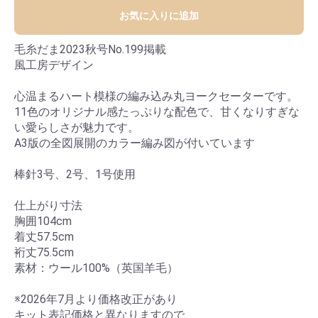
お気に入りに追加
毛糸だま2023秋号No.199掲載
風工房デザイン
心温まるハート模様の編み込み丸ヨークセーターです。
11色のオリジナル感たっぷりな配色で、甘くなりすぎな
い愛らしさが魅力です。
A3版の全図展開のカラー編み図が付いています
棒針3号、2号、1号使用
仕上がり寸法
胸囲104cm
着丈57.5cm
裄丈75.5cm
素材：ウール100%（英国羊毛）
※2026年7月より価格改正があり
キット表記価格と異なりますので