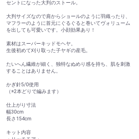
セントになった大判のストール。
大判サイズなので肩からショールのように羽織ったり、
マフラーのように首元にぐるぐると巻いてヴォリューム
を出しても可愛いです。小顔効果あり！
素材はスーパーキッドモヘヤ。
生後初めて刈り取った子ヤギの産毛。
たいへん繊維が細く、独特なぬめり感を持ち、肌を刺激
することはありません。
かぎ針5/0使用
（※2本どりで編みます）
仕上がり寸法
幅30cm
長さ154cm
キット内容