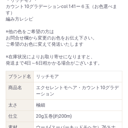
・リッチモア・
カウント10グラデーションcol.141ー６玉（お色選べま
す）
編み方レシピ
※他の色をご希望の方は
お問合せ欄から変更のお色をお伝え下さい。
ご希望のお色に変えて発送いたします
※在庫状況によりお取り寄せになりますと、
発送まで4日～6日程かかる場合がございます。
ブランド名
リッチモア
商品名
エクセレントモヘア・カウント10グラデ
ーション
太さ
極細
仕立
20g玉巻(約200m)
素材
ウール(スーパーキッドモヘヤ）76％ナ