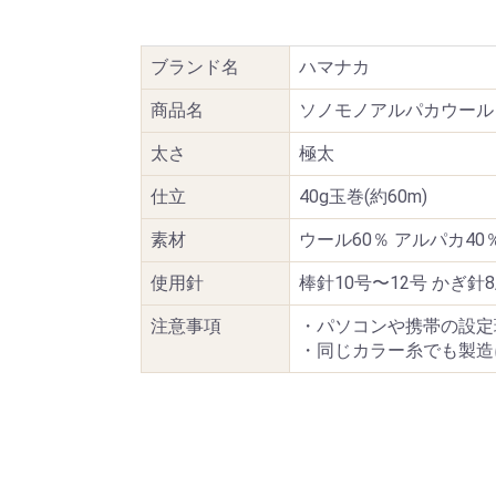
ブランド名
ハマナカ
商品名
ソノモノアルパカウール
太さ
極太
仕立
40g玉巻(約60m)
素材
ウール60％ アルパカ40
使用針
棒針10号〜12号 かぎ針8
注意事項
・パソコンや携帯の設定
・同じカラー糸でも製造