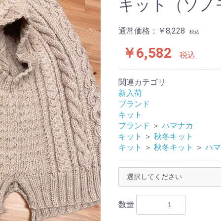
キット（ソノ
通常価格：
￥8,228
税込
￥6,582
税込
関連カテゴリ
新入荷
ブランド
キット
ブランド
＞
ハマナカ
キット
＞
秋冬キット
キット
＞
秋冬キット
＞
ハマ
数量