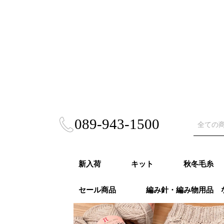
089-943-1500
新入荷
キット
秋冬毛糸
セール商品
編み針・編み物用品 
秋冬キット
春夏キット
あみぐるみ・雑貨
風工房キット
東海えりかキット
ビヨンドザリーフ
Puppy (パ
RICHMO
DARUMA
ハマナカ 
NASKA（
ダイヤモン
ニッケビク
スキー（元
オリムパス
LANG（ラ
Katia（
Opal（オ
REGIA（
PRO LAN
Woolly H
malabri
ROWAN (
alize (
Knit Pr
Urthyar
LAINES du
DMC
冬
モア）秋冬
秋冬
事）秋冬
秋冬
冬
冬
秋冬
冬
冬
ナ）秋冬
リーハグス
リゴ）秋冬
ン）秋冬
ロ）
ヤーンズ）
NORD（レ
ノール）秋
毛糸・春夏糸
編針・輪針セット・
オパール毛糸・特別
かぎ針
２本針
4本針・５本針
輪針
輪針セット
かぎ針セット
編み物用品
ゲージメジャー・製図