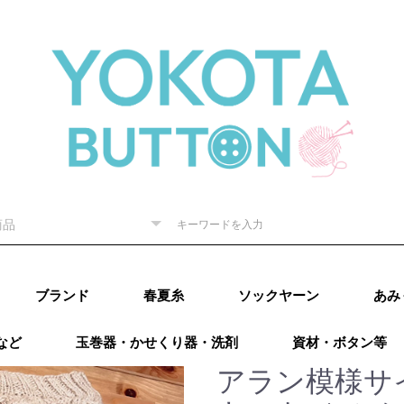
ブランド
春夏糸
ソックヤーン
あみ
など
玉巻器・かせくり器・洗剤
資材・ボタン等
ピー) 秋
RE（リッチ
（ダルマ）
秋冬
内藤商
ド毛糸
ター 秋
廣）秋冬
 秋冬
ング）秋
カティア）
パール）秋
レギア）秋
A（プロラ
ugs（ウー
go（マラブ
ローワ
アリゼ）秋冬
o（ニットプ
ns（アース
Puppy (パピー)
DARUMA（ダルマ）
RICHMORE（リッチ
ハマナカ
ダイヤモンド毛糸
NASKA（ナスカ）
LANG（ラング）
Katia（カティア）
オリムパス
Puppy (パピー)
DARUMA（ダルマ）
RICHMORE（リッチ
ハマナカ
ダイヤモンド毛糸
LANG(ラング)
Puppy(パピー)
RICHMORE(リッチ
DARUMA(ダルマ)
ハマナカ
NASKA（内藤商
ダイヤモンド毛糸
ニッケビクター
スキー（元廣)
オリムパス
メルヘンアート
アトリエksk
LANG(ラング)
Katia（カティア）
Opal(オパール)
REGIA（レギア）
PRO LANA（プロラ
Woolly Hugs（ウー
malabrigo(マラブ
ROWAN(ローワン）
alize(アリゼ）
Urthyarns（アース
LAINES du
DMC
BEYOND THE
addi（アディ）
LYKKE（リッケ）
クロバー
チューリップ
Knit pro（ニットプ
LANTERNMOON（ラ
Prym（プリム）
日本ヴォーグ社
タカギ繊維
Puppy (パピー)春夏
RICHMORE（リッチ
DARUMA（ダルマ）
ハマナカ 春夏
NASKA（ナスカ）
ダイヤモンド毛糸
ニッケビクター 春
スキー（元廣）春夏
メルヘンアート 春
LANG（ラング）春
Katia（カティア）
Opal（オパール）春
REGIA（レギア）春
PRO LANA（プロラ
malabrigo（マラブ
ROWAN (ローワ
alize (アリゼ）春夏
Urthyarns（アース
DMC
タカギ繊維
エル
なわ
その
）
秋冬
ーヌデュ
モア）
モア）
モア)
事）
ナ）
リーハグス）
リゴ)
ヤーンズ）
NORD（レーヌデュ
REEF（ビヨンドザ
ロ）
ンタンムーン）
モア）春夏
春夏
春夏
春夏
夏
夏
夏
春夏
夏
夏
ナ）
リゴ）春夏
ン）春夏
ヤーンズ）春夏
田浩
オンバ
アラン模様サ
冬
ノード）
リーフ）
ルキ
用