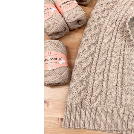
アウトレット品
価格
紙 他