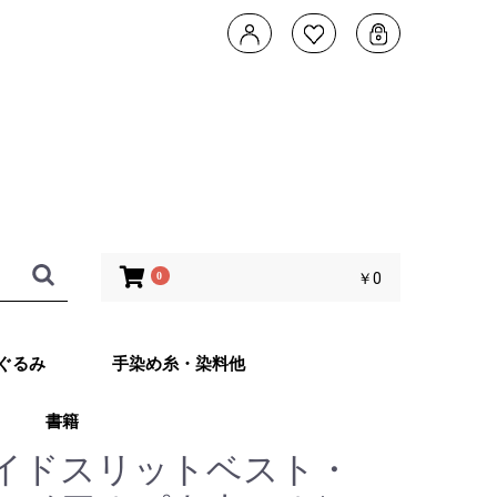
0
￥0
ぐるみ
手染め糸・染料他
書籍
タデザイン 武
ともこのカメレ
他 あみぐるみ
子さんオリジナ
ッグ Returns
イドスリットベスト・
ット