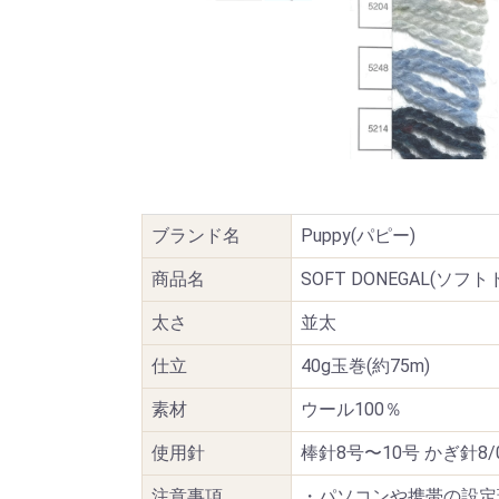
ブランド名
Puppy(パピー)
商品名
SOFT DONEGAL(ソフ
太さ
並太
仕立
40g玉巻(約75m)
素材
ウール100％
使用針
棒針8号〜10号 かぎ針8/
注意事項
・パソコンや携帯の設定