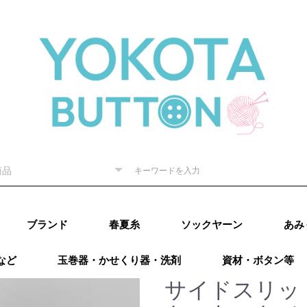
ブランド
春夏糸
ソックヤーン
あみ
など
玉巻器・かせくり器・洗剤
資材・ボタン等
ピー) 秋
RE（リッチ
（ダルマ）
秋冬
内藤商
ド毛糸
ター 秋
廣）秋冬
 秋冬
ング）秋
カティア）
パール）秋
レギア）秋
A（プロラ
ugs（ウー
go（マラブ
ローワ
アリゼ）秋冬
o（ニットプ
ns（アース
Puppy (パピー)
DARUMA（ダルマ）
RICHMORE（リッチ
ハマナカ
ダイヤモンド毛糸
NASKA（ナスカ）
LANG（ラング）
Katia（カティア）
オリムパス
Puppy (パピー)
DARUMA（ダルマ）
RICHMORE（リッチ
ハマナカ
ダイヤモンド毛糸
LANG(ラング)
Puppy(パピー)
RICHMORE(リッチ
DARUMA(ダルマ)
ハマナカ
NASKA（内藤商
ダイヤモンド毛糸
ニッケビクター
スキー（元廣)
オリムパス
メルヘンアート
アトリエksk
LANG(ラング)
Katia（カティア）
Opal(オパール)
REGIA（レギア）
PRO LANA（プロラ
Woolly Hugs（ウー
malabrigo(マラブ
ROWAN(ローワン）
alize(アリゼ）
Urthyarns（アース
LAINES du
DMC
BEYOND THE
addi（アディ）
LYKKE（リッケ）
クロバー
チューリップ
Knit pro（ニットプ
LANTERNMOON（ラ
Prym（プリム）
日本ヴォーグ社
タカギ繊維
Puppy (パピー)春夏
RICHMORE（リッチ
DARUMA（ダルマ）
ハマナカ 春夏
NASKA（ナスカ）
ダイヤモンド毛糸
ニッケビクター 春
スキー（元廣）春夏
メルヘンアート 春
LANG（ラング）春
Katia（カティア）
Opal（オパール）春
REGIA（レギア）春
PRO LANA（プロラ
malabrigo（マラブ
ROWAN (ローワ
alize (アリゼ）春夏
Urthyarns（アース
DMC
タカギ繊維
エル
なわ
その
）
秋冬
ーヌデュ
モア）
モア）
モア)
事）
ナ）
リーハグス）
リゴ)
ヤーンズ）
NORD（レーヌデュ
REEF（ビヨンドザ
ロ）
ンタンムーン）
モア）春夏
春夏
春夏
春夏
夏
夏
夏
春夏
夏
夏
ナ）
リゴ）春夏
ン）春夏
ヤーンズ）春夏
田浩
オンバ
サイドスリッ
冬
ノード）
リーフ）
ルキ
用