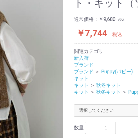
ト・キット（
通常価格：
￥9,680
税込
￥7,744
税込
関連カテゴリ
新入荷
ブランド
ブランド
＞
Puppy(パピー)
キット
キット
＞
秋冬キット
キット
＞
秋冬キット
＞
Pup
数量