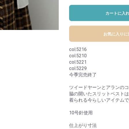
カートに入
お気に入りに
col.5216
col.5210
col.5221
col.5229
今季完売終了
ツイードヤーンとアランのコ
脇の開いたスリットベストは
着られる今らしいアイテムで
10号針使用
仕上がり寸法