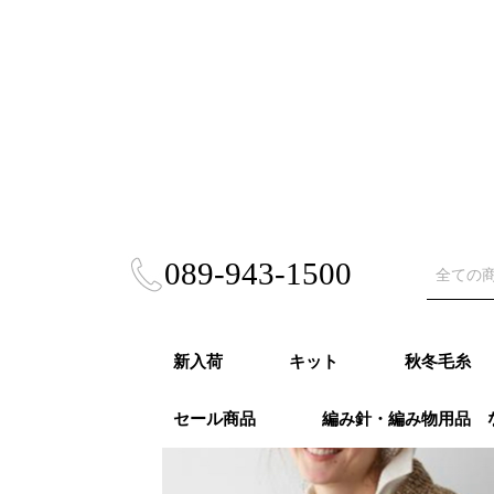
089-943-1500
新入荷
キット
秋冬毛糸
セール商品
編み針・編み物用品 
秋冬キット
春夏キット
あみぐるみ・雑貨
風工房キット
東海えりかキット
ビヨンドザリーフ
Puppy (パ
RICHMO
DARUMA
ハマナカ 
NASKA（
ダイヤモン
ニッケビク
スキー（元
オリムパス
LANG（ラ
Katia（
Opal（オ
REGIA（
PRO LAN
Woolly H
malabri
ROWAN (
alize (
Knit Pr
Urthyar
LAINES du
DMC
冬
モア）秋冬
秋冬
事）秋冬
秋冬
冬
冬
秋冬
冬
冬
ナ）秋冬
リーハグス
リゴ）秋冬
ン）秋冬
ロ）
ヤーンズ）
NORD（レ
ノール）秋
毛糸・春夏糸
編針・輪針セット・
オパール毛糸・特別
かぎ針
２本針
4本針・５本針
輪針
輪針セット
かぎ針セット
編み物用品
ゲージメジャー・製図