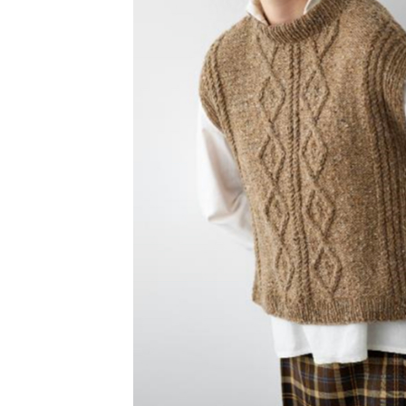
アウトレット品
価格
紙 他