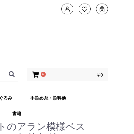
0
￥0
ぐるみ
手染め糸・染料他
書籍
タデザイン 武
ともこのカメレ
他 あみぐるみ
子さんオリジナ
ッグ Returns
トのアラン模様ベス
ット