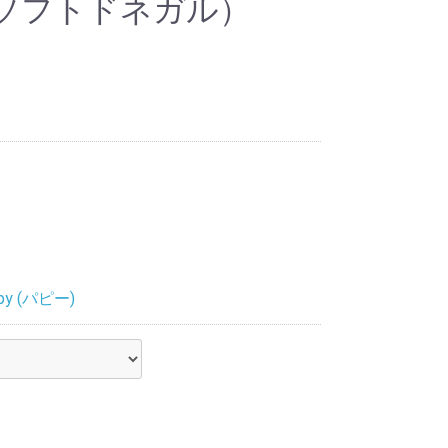
ソフトドネガル）
py (パピー)