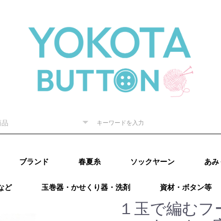
ブランド
春夏糸
ソックヤーン
あみ
など
玉巻器・かせくり器・洗剤
資材・ボタン等
ピー) 秋
RE（リッチ
（ダルマ）
秋冬
内藤商
ド毛糸
ター 秋
廣）秋冬
 秋冬
ング）秋
カティア）
パール）秋
レギア）秋
A（プロラ
ugs（ウー
go（マラブ
ローワ
アリゼ）秋冬
o（ニットプ
ns（アース
Puppy (パピー)
DARUMA（ダルマ）
RICHMORE（リッチ
ハマナカ
ダイヤモンド毛糸
NASKA（ナスカ）
LANG（ラング）
Katia（カティア）
オリムパス
Puppy (パピー)
DARUMA（ダルマ）
RICHMORE（リッチ
ハマナカ
ダイヤモンド毛糸
LANG(ラング)
Puppy(パピー)
RICHMORE(リッチ
DARUMA(ダルマ)
ハマナカ
NASKA（内藤商
ダイヤモンド毛糸
ニッケビクター
スキー（元廣)
オリムパス
メルヘンアート
アトリエksk
LANG(ラング)
Katia（カティア）
Opal(オパール)
REGIA（レギア）
PRO LANA（プロラ
Woolly Hugs（ウー
malabrigo(マラブ
ROWAN(ローワン）
alize(アリゼ）
Urthyarns（アース
LAINES du
DMC
BEYOND THE
addi（アディ）
LYKKE（リッケ）
クロバー
チューリップ
Knit pro（ニットプ
LANTERNMOON（ラ
Prym（プリム）
日本ヴォーグ社
タカギ繊維
Puppy (パピー)春夏
RICHMORE（リッチ
DARUMA（ダルマ）
ハマナカ 春夏
NASKA（ナスカ）
ダイヤモンド毛糸
ニッケビクター 春
スキー（元廣）春夏
メルヘンアート 春
LANG（ラング）春
Katia（カティア）
Opal（オパール）春
REGIA（レギア）春
PRO LANA（プロラ
malabrigo（マラブ
ROWAN (ローワ
alize (アリゼ）春夏
Urthyarns（アース
DMC
タカギ繊維
エル
なわ
その
）
秋冬
ーヌデュ
モア）
モア）
モア)
事）
ナ）
リーハグス）
リゴ)
ヤーンズ）
NORD（レーヌデュ
REEF（ビヨンドザ
ロ）
ンタンムーン）
モア）春夏
春夏
春夏
春夏
夏
夏
夏
春夏
夏
夏
ナ）
リゴ）春夏
ン）春夏
ヤーンズ）春夏
田浩
オンバ
１玉で編むフ
冬
ノード）
リーフ）
ルキ
用