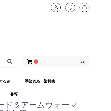
0
￥0
ぐるみ
手染め糸・染料他
書籍
タデザイン 武
ともこのカメレ
他 あみぐるみ
子さんオリジナ
ッグ Returns
ード＆アームウォーマ
ット