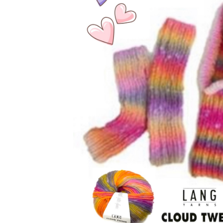
アウトレット品
価格
紙 他