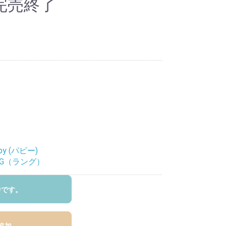
完売終了
py (パピー)
NG（ラング）
中です。
追加