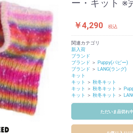
ー・キット ※
￥4,290
税込
関連カテゴリ
新入荷
ブランド
ブランド
＞
Puppy(パピー)
ブランド
＞
LANG(ラング)
キット
キット
＞
秋冬キット
キット
＞
秋冬キット
＞
Pup
キット
＞
秋冬キット
＞
LA
ただいま品切れ
お気に入りに