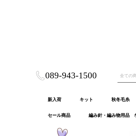
089-943-1500
新入荷
キット
秋冬毛糸
セール商品
編み針・編み物用品 
秋冬キット
春夏キット
あみぐるみ・雑貨
風工房キット
東海えりかキット
ビヨンドザリーフ
Puppy (パ
RICHMO
DARUMA
ハマナカ 
NASKA（
ダイヤモン
ニッケビク
スキー（元
オリムパス
LANG（ラ
Katia（
Opal（オ
REGIA（
PRO LAN
Woolly H
malabri
ROWAN (
alize (
Knit Pr
Urthyar
LAINES du
DMC
冬
モア）秋冬
秋冬
事）秋冬
秋冬
冬
冬
秋冬
冬
冬
ナ）秋冬
リーハグス
リゴ）秋冬
ン）秋冬
ロ）
ヤーンズ）
NORD（レ
ノール）秋
毛糸・春夏糸
編針・輪針セット・
オパール毛糸・特別
かぎ針
２本針
4本針・５本針
輪針
輪針セット
かぎ針セット
編み物用品
ゲージメジャー・製図