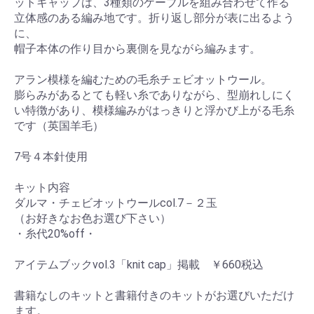
ットキャップは、3種類のケーブルを組み合わせて作る
立体感のある編み地です。折り返し部分が表に出るよう
に、
帽子本体の作り目から裏側を見ながら編みます。
アラン模様を編むための毛糸チェビオットウール。
膨らみがあるとても軽い糸でありながら、型崩れしにく
い特徴があり、模様編みがはっきりと浮かび上がる毛糸
です（英国羊毛）
7号４本針使用
キット内容
ダルマ・チェビオットウールcol.7－２玉
（お好きなお色お選び下さい）
・糸代20%off・
アイテムブックvol.3「knit cap」掲載 ￥660税込
書籍なしのキットと書籍付きのキットがお選びいただけ
ます。