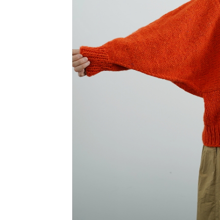
アウトレット品
価格
紙 他