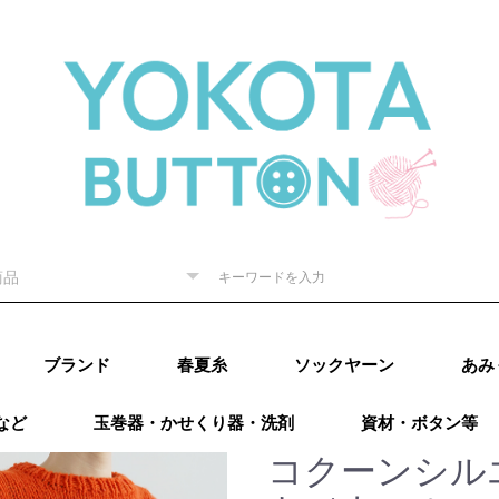
ブランド
春夏糸
ソックヤーン
あみ
など
玉巻器・かせくり器・洗剤
資材・ボタン等
ピー) 秋
RE（リッチ
（ダルマ）
秋冬
内藤商
ド毛糸
ター 秋
廣）秋冬
 秋冬
ング）秋
カティア）
パール）秋
レギア）秋
A（プロラ
ugs（ウー
go（マラブ
ローワ
アリゼ）秋冬
o（ニットプ
ns（アース
Puppy (パピー)
DARUMA（ダルマ）
RICHMORE（リッチ
ハマナカ
ダイヤモンド毛糸
NASKA（ナスカ）
LANG（ラング）
Katia（カティア）
オリムパス
Puppy (パピー)
DARUMA（ダルマ）
RICHMORE（リッチ
ハマナカ
ダイヤモンド毛糸
LANG(ラング)
Puppy(パピー)
RICHMORE(リッチ
DARUMA(ダルマ)
ハマナカ
NASKA（内藤商
ダイヤモンド毛糸
ニッケビクター
スキー（元廣)
オリムパス
メルヘンアート
アトリエksk
LANG(ラング)
Katia（カティア）
Opal(オパール)
REGIA（レギア）
PRO LANA（プロラ
Woolly Hugs（ウー
malabrigo(マラブ
ROWAN(ローワン）
alize(アリゼ）
Urthyarns（アース
LAINES du
DMC
BEYOND THE
addi（アディ）
LYKKE（リッケ）
クロバー
チューリップ
Knit pro（ニットプ
LANTERNMOON（ラ
Prym（プリム）
日本ヴォーグ社
タカギ繊維
Puppy (パピー)春夏
RICHMORE（リッチ
DARUMA（ダルマ）
ハマナカ 春夏
NASKA（ナスカ）
ダイヤモンド毛糸
ニッケビクター 春
スキー（元廣）春夏
メルヘンアート 春
LANG（ラング）春
Katia（カティア）
Opal（オパール）春
REGIA（レギア）春
PRO LANA（プロラ
malabrigo（マラブ
ROWAN (ローワ
alize (アリゼ）春夏
Urthyarns（アース
DMC
タカギ繊維
エル
なわ
その
）
秋冬
ーヌデュ
モア）
モア）
モア)
事）
ナ）
リーハグス）
リゴ)
ヤーンズ）
NORD（レーヌデュ
REEF（ビヨンドザ
ロ）
ンタンムーン）
モア）春夏
春夏
春夏
春夏
夏
夏
夏
春夏
夏
夏
ナ）
リゴ）春夏
ン）春夏
ヤーンズ）春夏
田浩
オンバ
コクーンシル
冬
ノード）
リーフ）
ルキ
用