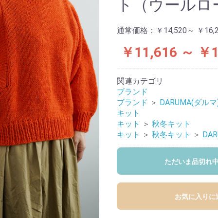
ト（ウールロ
通常価格：
￥14,520～ ￥16,
￥11,616 ～ ￥1
関連カテゴリ
ブランド
ブランド
＞
DARUMA(ダルマ
キット
キット
＞
秋冬キット
キット
＞
秋冬キット
＞
DA
ただいま品切れ
お気に入りに