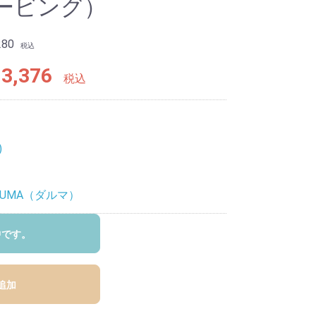
ービング）
280
税込
3,376
税込
)
RUMA（ダルマ）
中です。
追加