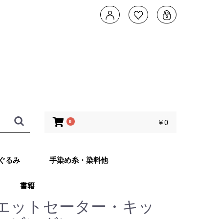
0
￥0
ぐるみ
手染め糸・染料他
書籍
タデザイン 武
ともこのカメレ
他 あみぐるみ
子さんオリジナ
ッグ Returns
エットセーター・キッ
ット