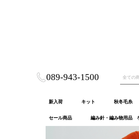
089-943-1500
新入荷
キット
秋冬毛糸
セール商品
編み針・編み物用品 
秋冬キット
春夏キット
あみぐるみ・雑貨
風工房キット
東海えりかキット
ビヨンドザリーフ
Puppy (パ
RICHMO
DARUMA
ハマナカ 
NASKA（
ダイヤモン
ニッケビク
スキー（元
オリムパス
LANG（ラ
Katia（
Opal（オ
REGIA（
PRO LAN
Woolly H
malabri
ROWAN (
alize (
Knit Pr
Urthyar
LAINES du
DMC
冬
モア）秋冬
秋冬
事）秋冬
秋冬
冬
冬
秋冬
冬
冬
ナ）秋冬
リーハグス
リゴ）秋冬
ン）秋冬
ロ）
ヤーンズ）
NORD（レ
ノール）秋
毛糸・春夏糸
編針・輪針セット・
オパール毛糸・特別
かぎ針
２本針
4本針・５本針
輪針
輪針セット
かぎ針セット
編み物用品
ゲージメジャー・製図