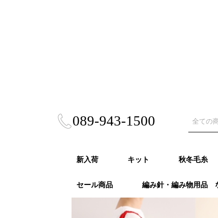
089-943-1500
新入荷
キット
秋冬毛糸
セール商品
編み針・編み物用品 
秋冬キット
春夏キット
あみぐるみ・雑貨
風工房キット
東海えりかキット
ビヨンドザリーフ
Puppy (パ
RICHMO
DARUMA
ハマナカ 
NASKA（
ダイヤモン
ニッケビク
スキー（元
オリムパス
LANG（ラ
Katia（
Opal（オ
REGIA（
PRO LAN
Woolly H
malabri
ROWAN (
alize (
Knit Pr
Urthyar
LAINES du
DMC
冬
モア）秋冬
秋冬
事）秋冬
秋冬
冬
冬
秋冬
冬
冬
ナ）秋冬
リーハグス
リゴ）秋冬
ン）秋冬
ロ）
ヤーンズ）
NORD（レ
ノール）秋
毛糸・春夏糸
編針・輪針セット・
オパール毛糸・特別
かぎ針
２本針
4本針・５本針
輪針
輪針セット
かぎ針セット
編み物用品
ゲージメジャー・製図