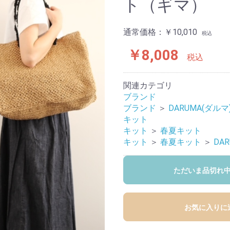
ト（ギマ）
通常価格：
￥10,010
税込
￥8,008
税込
関連カテゴリ
ブランド
ブランド
＞
DARUMA(ダルマ
キット
キット
＞
春夏キット
キット
＞
春夏キット
＞
DA
ただいま品切れ
お気に入りに