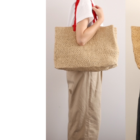
アウトレット品
価格
紙 他