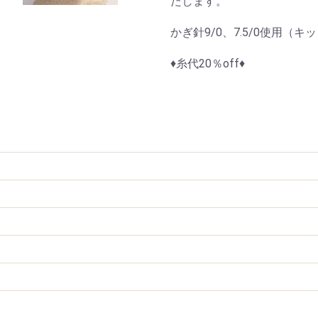
たします。
かぎ針9/0、7.5/0使用（
♦糸代20％off♦