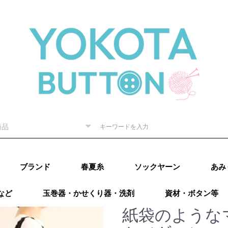
ブランド
春夏糸
ソックヤーン
あみ
など
玉巻器・かせくり器・洗剤
資材・ボタン等
ピー) 秋
RE（リッチ
（ダルマ）
秋冬
内藤商
ド毛糸
ター 秋
廣）秋冬
 秋冬
ング）秋
カティア）
パール）秋
レギア）秋
A（プロラ
ugs（ウー
go（マラブ
ローワ
アリゼ）秋冬
o（ニットプ
ns（アース
Puppy (パピー)
DARUMA（ダルマ）
RICHMORE（リッチ
ハマナカ
ダイヤモンド毛糸
NASKA（ナスカ）
LANG（ラング）
Katia（カティア）
オリムパス
Puppy (パピー)
DARUMA（ダルマ）
RICHMORE（リッチ
ハマナカ
ダイヤモンド毛糸
LANG(ラング)
Puppy(パピー)
RICHMORE(リッチ
DARUMA(ダルマ)
ハマナカ
NASKA（内藤商
ダイヤモンド毛糸
ニッケビクター
スキー（元廣)
オリムパス
メルヘンアート
アトリエksk
LANG(ラング)
Katia（カティア）
Opal(オパール)
REGIA（レギア）
PRO LANA（プロラ
Woolly Hugs（ウー
malabrigo(マラブ
ROWAN(ローワン）
alize(アリゼ）
Urthyarns（アース
LAINES du
DMC
BEYOND THE
addi（アディ）
LYKKE（リッケ）
クロバー
チューリップ
Knit pro（ニットプ
LANTERNMOON（ラ
Prym（プリム）
日本ヴォーグ社
タカギ繊維
Puppy (パピー)春夏
RICHMORE（リッチ
DARUMA（ダルマ）
ハマナカ 春夏
NASKA（ナスカ）
ダイヤモンド毛糸
ニッケビクター 春
スキー（元廣）春夏
メルヘンアート 春
LANG（ラング）春
Katia（カティア）
Opal（オパール）春
REGIA（レギア）春
PRO LANA（プロラ
malabrigo（マラブ
ROWAN (ローワ
alize (アリゼ）春夏
Urthyarns（アース
DMC
タカギ繊維
エル
なわ
その
）
秋冬
ーヌデュ
モア）
モア）
モア)
事）
ナ）
リーハグス）
リゴ)
ヤーンズ）
NORD（レーヌデュ
REEF（ビヨンドザ
ロ）
ンタンムーン）
モア）春夏
春夏
春夏
春夏
夏
夏
夏
春夏
夏
夏
ナ）
リゴ）春夏
ン）春夏
ヤーンズ）春夏
田浩
オンバ
紙袋のような
冬
ノード）
リーフ）
ルキ
用