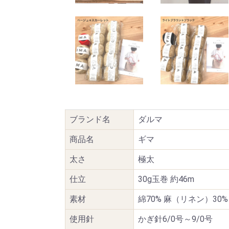
ブランド名
ダルマ
商品名
ギマ
太さ
極太
仕立
30g玉巻 約46m
素材
綿70% 麻（リネン）30%
使用針
かぎ針6/0号～9/0号