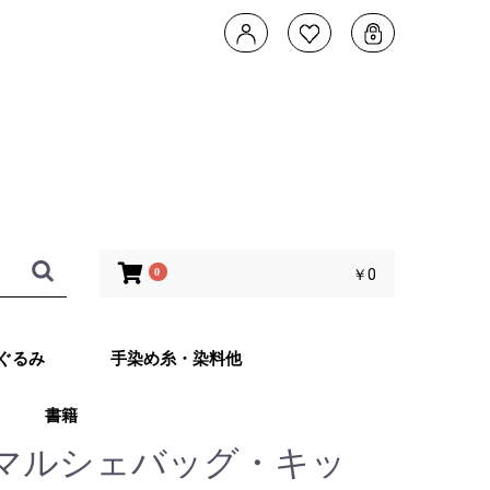
0
￥0
ぐるみ
手染め糸・染料他
書籍
タデザイン 武
ともこのカメレ
他 あみぐるみ
子さんオリジナ
ッグ Returns
マルシェバッグ・キッ
ット