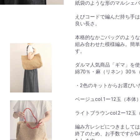
紙袋のような形のマルシェバ
えびコードで編んだ持ち手は
良い長さ。
本格的なかごバッグのような
組み合わせた模様編み。簡単
す。
ダルマ人気商品「ギマ」を使
綿70％・麻（リネン）30
・2色のキットからお選びい
ベージュcol.1ー12玉（本
ライトブラウンcol.2ー12
編み方レシピにつきましては
終了のため、お手数ですがDA