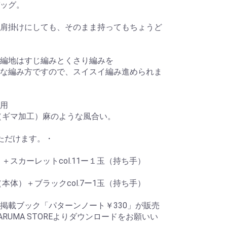
ッグ。
肩掛けにしても、そのまま持ってもちょうど
編地はすじ編みとくさり編みを
な編み方ですので、スイスイ編み進められま
用
％（ギマ加工）麻のような風合い。
ただけます。・
体）＋スカーレットcol.11ー１玉（持ち手）
玉（本体）＋ブラックcol.7ー1玉（持ち手）
掲載ブック「パターンノート￥330」が販売
RUMA STOREよりダウンロードをお願いい