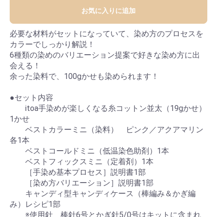
お気に入りに追加
必要な材料がセットになっていて、染め方のプロセスを
カラーでしっかり解説！
6種類の染めのバリエーション提案で好きな染め方に出
会える！
余った染料で、100gかせも染められます！
●セット内容
itoa手染めが楽しくなる糸コットン並太（19gかせ）
1かせ
ベストカラーミニ（染料） ピンク／アクアマリン
各1本
ベストコールドミニ（低温染色助剤）1本
ベストフィックスミニ（定着剤）1本
［手染め基本プロセス］説明書1部
［染め方バリエーション］説明書1部
キャンディ型キャンディケース（棒編み＆かぎ編
み）レシピ1部
※使用針 棒針6号とかぎ針5/0号はキットに含まれ