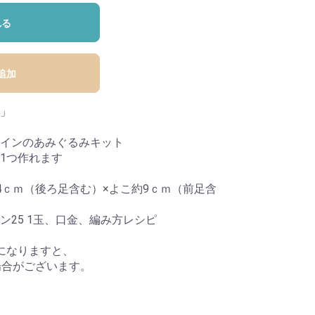
れる
追加
」
インのあみぐるみキット
1つ作れます
4ｃｍ（後ろ足含む）×よこ約9ｃｍ（前足含
ン25 1玉、口金、編み方レシピ
になりますと、
場合がございます。