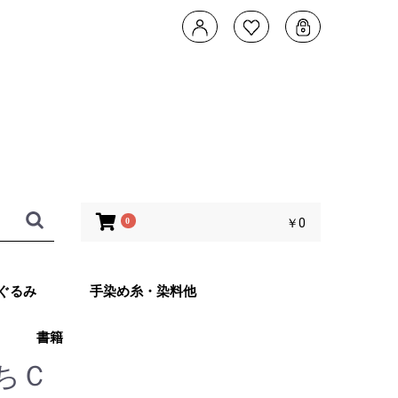
0
￥0
ぐるみ
手染め糸・染料他
書籍
タデザイン 武
ともこのカメレ
他 あみぐるみ
子さんオリジナ
ッグ Returns
ちＣ
ット