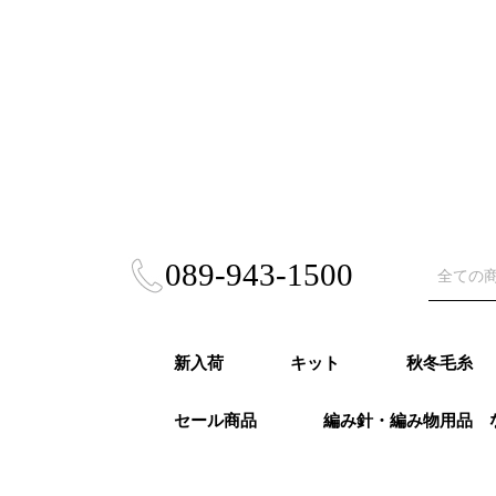
089-943-1500
新入荷
キット
秋冬毛糸
セール商品
編み針・編み物用品 
秋冬キット
春夏キット
あみぐるみ・雑貨
風工房キット
東海えりかキット
ビヨンドザリーフ
Puppy (パ
RICHMO
DARUMA
ハマナカ 
NASKA（
ダイヤモン
ニッケビク
スキー（元
オリムパス
LANG（ラ
Katia（
Opal（オ
REGIA（
PRO LAN
Woolly H
malabri
ROWAN (
alize (
Knit Pr
Urthyar
LAINES du
DMC
冬
モア）秋冬
秋冬
事）秋冬
秋冬
冬
冬
秋冬
冬
冬
ナ）秋冬
リーハグス
リゴ）秋冬
ン）秋冬
ロ）
ヤーンズ）
NORD（レ
ノール）秋
毛糸・春夏糸
編針・輪針セット・
オパール毛糸・特別
かぎ針
２本針
4本針・５本針
輪針
輪針セット
かぎ針セット
編み物用品
ゲージメジャー・製図