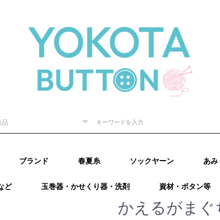
ブランド
春夏糸
ソックヤーン
あみ
など
玉巻器・かせくり器・洗剤
資材・ボタン等
ピー) 秋
RE（リッチ
（ダルマ）
秋冬
内藤商
ド毛糸
ター 秋
廣）秋冬
 秋冬
ング）秋
カティア）
パール）秋
レギア）秋
A（プロラ
ugs（ウー
go（マラブ
ローワ
アリゼ）秋冬
o（ニットプ
ns（アース
Puppy (パピー)
DARUMA（ダルマ）
RICHMORE（リッチ
ハマナカ
ダイヤモンド毛糸
NASKA（ナスカ）
LANG（ラング）
Katia（カティア）
オリムパス
Puppy (パピー)
DARUMA（ダルマ）
RICHMORE（リッチ
ハマナカ
ダイヤモンド毛糸
LANG(ラング)
Puppy(パピー)
RICHMORE(リッチ
DARUMA(ダルマ)
ハマナカ
NASKA（内藤商
ダイヤモンド毛糸
ニッケビクター
スキー（元廣)
オリムパス
メルヘンアート
アトリエksk
LANG(ラング)
Katia（カティア）
Opal(オパール)
REGIA（レギア）
PRO LANA（プロラ
Woolly Hugs（ウー
malabrigo(マラブ
ROWAN(ローワン）
alize(アリゼ）
Urthyarns（アース
LAINES du
DMC
BEYOND THE
addi（アディ）
LYKKE（リッケ）
クロバー
チューリップ
Knit pro（ニットプ
LANTERNMOON（ラ
Prym（プリム）
日本ヴォーグ社
タカギ繊維
Puppy (パピー)春夏
RICHMORE（リッチ
DARUMA（ダルマ）
ハマナカ 春夏
NASKA（ナスカ）
ダイヤモンド毛糸
ニッケビクター 春
スキー（元廣）春夏
メルヘンアート 春
LANG（ラング）春
Katia（カティア）
Opal（オパール）春
REGIA（レギア）春
PRO LANA（プロラ
malabrigo（マラブ
ROWAN (ローワ
alize (アリゼ）春夏
Urthyarns（アース
DMC
タカギ繊維
エル
なわ
その
）
秋冬
ーヌデュ
モア）
モア）
モア)
事）
ナ）
リーハグス）
リゴ)
ヤーンズ）
NORD（レーヌデュ
REEF（ビヨンドザ
ロ）
ンタンムーン）
モア）春夏
春夏
春夏
春夏
夏
夏
夏
春夏
夏
夏
ナ）
リゴ）春夏
ン）春夏
ヤーンズ）春夏
田浩
オンバ
かえるがまぐ
冬
ノード）
リーフ）
ルキ
用