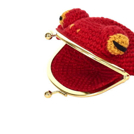
アウトレット品
価格
紙 他