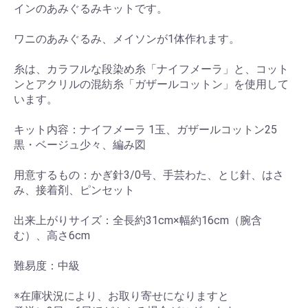
インのあみぐるみキットです。
ワニのあみぐるみ、メイソンが1体作れます。
糸は、カラフルな段染め糸「ナイフメーラ」と、コット
ンとアクリルの混紡糸「ガザールコットン」を使用して
います。
キット内容：ナイフメーラ 1玉、ガザールコットン25
黒・ベージュ少々、編み図
用意するもの：かぎ針3/0号、手芸わた、とじ針、はさ
み、接着剤、ピンセット
出来上がりサイズ：全長約31cm×幅約16cm（腕含
む）、高さ6cm
難易度：中級
※在庫状況により、お取り寄せになりますと