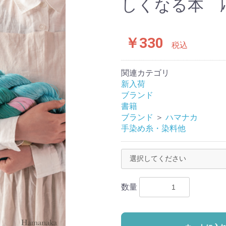
しくなる本 
￥330
税込
関連カテゴリ
新入荷
ブランド
書籍
ブランド
＞
ハマナカ
手染め糸・染料他
数量