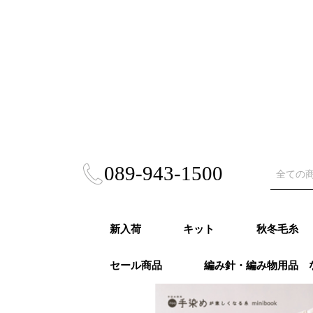
089-943-1500
新入荷
キット
秋冬毛糸
セール商品
編み針・編み物用品 
秋冬キット
春夏キット
あみぐるみ・雑貨
風工房キット
東海えりかキット
ビヨンドザリーフ
Puppy (パ
RICHMO
DARUMA
ハマナカ 
NASKA（
ダイヤモン
ニッケビク
スキー（元
オリムパス
LANG（ラ
Katia（
Opal（オ
REGIA（
PRO LAN
Woolly H
malabri
ROWAN (
alize (
Knit Pr
Urthyar
LAINES du
DMC
冬
モア）秋冬
秋冬
事）秋冬
秋冬
冬
冬
秋冬
冬
冬
ナ）秋冬
リーハグス
リゴ）秋冬
ン）秋冬
ロ）
ヤーンズ）
NORD（レ
ノール）秋
毛糸・春夏糸
編針・輪針セット・
オパール毛糸・特別
かぎ針
２本針
4本針・５本針
輪針
輪針セット
かぎ針セット
編み物用品
ゲージメジャー・製図