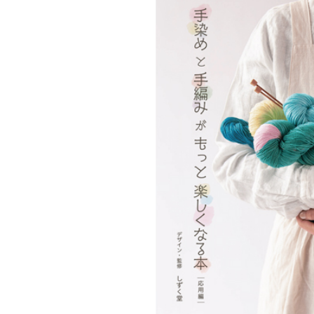
アウトレット品
価格
紙 他