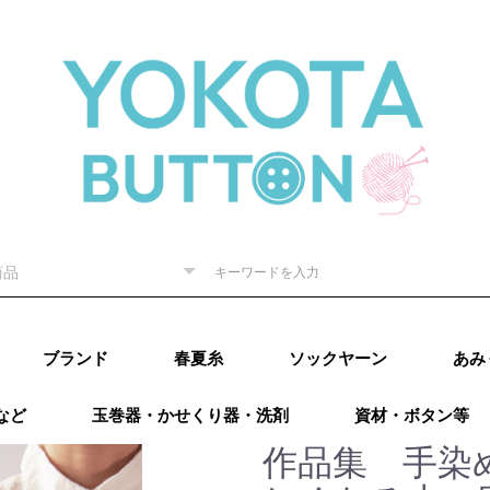
ブランド
春夏糸
ソックヤーン
あみ
など
玉巻器・かせくり器・洗剤
資材・ボタン等
ピー) 秋
RE（リッチ
（ダルマ）
秋冬
内藤商
ド毛糸
ター 秋
廣）秋冬
 秋冬
ング）秋
カティア）
パール）秋
レギア）秋
A（プロラ
ugs（ウー
go（マラブ
ローワ
アリゼ）秋冬
o（ニットプ
ns（アース
Puppy (パピー)
DARUMA（ダルマ）
RICHMORE（リッチ
ハマナカ
ダイヤモンド毛糸
NASKA（ナスカ）
LANG（ラング）
Katia（カティア）
オリムパス
Puppy (パピー)
DARUMA（ダルマ）
RICHMORE（リッチ
ハマナカ
ダイヤモンド毛糸
LANG(ラング)
Puppy(パピー)
RICHMORE(リッチ
DARUMA(ダルマ)
ハマナカ
NASKA（内藤商
ダイヤモンド毛糸
ニッケビクター
スキー（元廣)
オリムパス
メルヘンアート
アトリエksk
LANG(ラング)
Katia（カティア）
Opal(オパール)
REGIA（レギア）
PRO LANA（プロラ
Woolly Hugs（ウー
malabrigo(マラブ
ROWAN(ローワン）
alize(アリゼ）
Urthyarns（アース
LAINES du
DMC
BEYOND THE
addi（アディ）
LYKKE（リッケ）
クロバー
チューリップ
Knit pro（ニットプ
LANTERNMOON（ラ
Prym（プリム）
日本ヴォーグ社
タカギ繊維
Puppy (パピー)春夏
RICHMORE（リッチ
DARUMA（ダルマ）
ハマナカ 春夏
NASKA（ナスカ）
ダイヤモンド毛糸
ニッケビクター 春
スキー（元廣）春夏
メルヘンアート 春
LANG（ラング）春
Katia（カティア）
Opal（オパール）春
REGIA（レギア）春
PRO LANA（プロラ
malabrigo（マラブ
ROWAN (ローワ
alize (アリゼ）春夏
Urthyarns（アース
DMC
タカギ繊維
エル
なわ
その
）
秋冬
ーヌデュ
モア）
モア）
モア)
事）
ナ）
リーハグス）
リゴ)
ヤーンズ）
NORD（レーヌデュ
REEF（ビヨンドザ
ロ）
ンタンムーン）
モア）春夏
春夏
春夏
春夏
夏
夏
夏
春夏
夏
夏
ナ）
リゴ）春夏
ン）春夏
ヤーンズ）春夏
田浩
オンバ
作品集 手染
冬
ノード）
リーフ）
ルキ
用