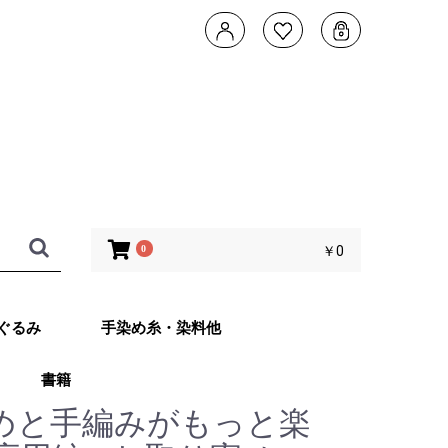
0
￥0
ぐるみ
手染め糸・染料他
書籍
タデザイン 武
ともこのカメレ
他 あみぐるみ
子さんオリジナ
ッグ Returns
めと手編みがもっと楽
ット