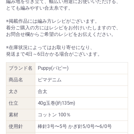
編み地を引き立て、幅広い用途にお使いいただける、
とても編みやすい合太糸です。
※掲載作品には編み方レシピがございます。
着分ご購入の方にはレシピをお付けいたしますので、
お問合せ欄からご希望のレシピをお伝えください。
※在庫状況によってはお取り寄せになり、
発送まで4日～6日かかる場合がございます。
ブランド名
Puppy(パピー)
商品名
ピマデニム
太さ
合太
仕立
40g玉巻(約135m)
素材
コットン 100％
使用針
棒針3号〜5号 かぎ針5/0号〜6/0号