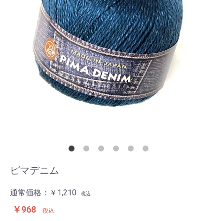
ピマデニム
通常価格：
￥1,210
税込
￥968
税込