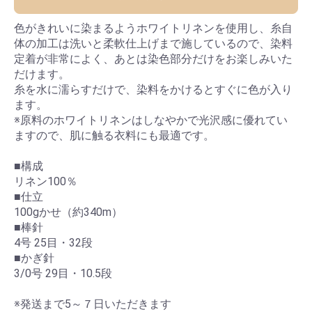
色がきれいに染まるようホワイトリネンを使用し、糸自
体の加工は洗いと柔軟仕上げまで施しているので、染料
定着が非常によく、あとは染色部分だけをお楽しみいた
だけます。
糸を水に濡らすだけで、染料をかけるとすぐに色が入り
ます。
※原料のホワイトリネンはしなやかで光沢感に優れてい
ますので、肌に触る衣料にも最適です。
■構成
リネン100％
■仕立
100gかせ（約340m）
■棒針
4号 25目・32段
■かぎ針
3/0号 29目・10.5段
※発送まで5～７日いただきます