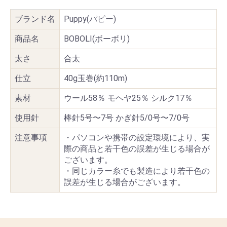
ブランド名
Puppy(パピー)
商品名
BOBOLI(ボーボリ)
太さ
合太
仕立
40g玉巻(約110m)
素材
ウール58％ モヘヤ25％ シルク17％
使用針
棒針5号〜7号 かぎ針5/0号〜7/0号
注意事項
・パソコンや携帯の設定環境により、実
際の商品と若干色の誤差が生じる場合が
ございます。
・同じカラー糸でも製造により若干色の
誤差が生じる場合がございます。