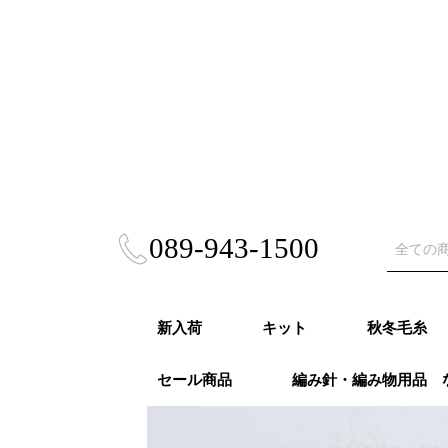
089-943-1500
新入荷
キット
秋冬毛糸
セール商品
編み針・編み物用品 
秋冬キット
春夏キット
あみぐるみ・雑貨
風工房キット
東海えりかキット
ビヨンドザリーフ
Puppy (パ
RICHMO
DARUMA
ハマナカ 
NASKA（
ダイヤモン
ニッケビク
スキー（元
オリムパス
LANG（ラ
Katia（
Opal（オ
REGIA（
PRO LAN
Woolly H
malabri
ROWAN (
alize (
Knit Pr
Urthyar
LAINES du
DMC
冬
モア）秋冬
秋冬
事）秋冬
秋冬
冬
冬
秋冬
冬
冬
ナ）秋冬
リーハグス
リゴ）秋冬
ン）秋冬
ロ）
ヤーンズ）
NORD（レ
ノール）秋
毛糸・春夏糸
編針・輪針セット・
オパール毛糸・特別
かぎ針
２本針
4本針・５本針
輪針
輪針セット
かぎ針セット
編み物用品
ゲージメジャー・製図