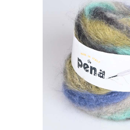
アウトレット品
価格
紙 他