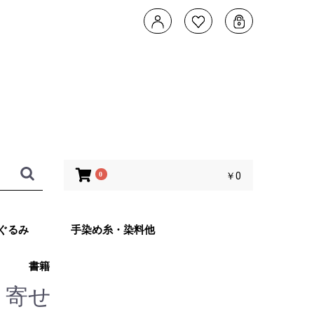
0
￥0
ぐるみ
手染め糸・染料他
書籍
タデザイン 武
ともこのカメレ
他 あみぐるみ
子さんオリジナ
ッグ Returns
り寄せ
ット