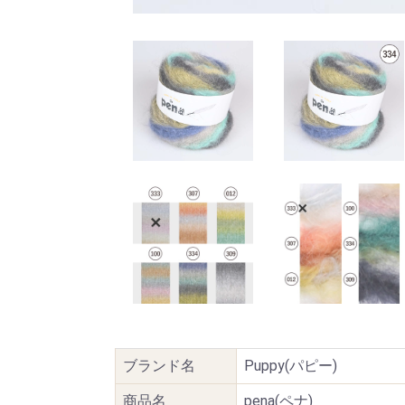
ブランド名
Puppy(パピー)
商品名
pena(ペナ)