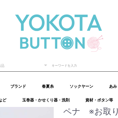
ブランド
春夏糸
ソックヤーン
あみ
など
玉巻器・かせくり器・洗剤
資材・ボタン等
ピー) 秋
RE（リッチ
（ダルマ）
秋冬
内藤商
ド毛糸
ター 秋
廣）秋冬
 秋冬
ング）秋
カティア）
パール）秋
レギア）秋
A（プロラ
ugs（ウー
go（マラブ
ローワ
アリゼ）秋冬
o（ニットプ
ns（アース
Puppy (パピー)
DARUMA（ダルマ）
RICHMORE（リッチ
ハマナカ
ダイヤモンド毛糸
NASKA（ナスカ）
LANG（ラング）
Katia（カティア）
オリムパス
Puppy (パピー)
DARUMA（ダルマ）
RICHMORE（リッチ
ハマナカ
ダイヤモンド毛糸
LANG(ラング)
Puppy(パピー)
RICHMORE(リッチ
DARUMA(ダルマ)
ハマナカ
NASKA（内藤商
ダイヤモンド毛糸
ニッケビクター
スキー（元廣)
オリムパス
メルヘンアート
アトリエksk
LANG(ラング)
Katia（カティア）
Opal(オパール)
REGIA（レギア）
PRO LANA（プロラ
Woolly Hugs（ウー
malabrigo(マラブ
ROWAN(ローワン）
alize(アリゼ）
Urthyarns（アース
LAINES du
DMC
BEYOND THE
addi（アディ）
LYKKE（リッケ）
クロバー
チューリップ
Knit pro（ニットプ
LANTERNMOON（ラ
Prym（プリム）
日本ヴォーグ社
タカギ繊維
Puppy (パピー)春夏
RICHMORE（リッチ
DARUMA（ダルマ）
ハマナカ 春夏
NASKA（ナスカ）
ダイヤモンド毛糸
ニッケビクター 春
スキー（元廣）春夏
メルヘンアート 春
LANG（ラング）春
Katia（カティア）
Opal（オパール）春
REGIA（レギア）春
PRO LANA（プロラ
malabrigo（マラブ
ROWAN (ローワ
alize (アリゼ）春夏
Urthyarns（アース
DMC
タカギ繊維
エル
なわ
その
）
秋冬
ーヌデュ
モア）
モア）
モア)
事）
ナ）
リーハグス）
リゴ)
ヤーンズ）
NORD（レーヌデュ
REEF（ビヨンドザ
ロ）
ンタンムーン）
モア）春夏
春夏
春夏
春夏
夏
夏
夏
春夏
夏
夏
ナ）
リゴ）春夏
ン）春夏
ヤーンズ）春夏
田浩
オンバ
ペナ ※お取
冬
ノード）
リーフ）
ルキ
用