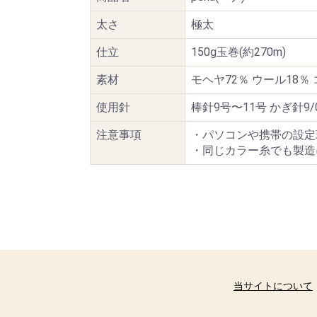
太さ
極太
仕立
150g玉巻(約270m)
素材
モヘヤ72％ ウール18％
使用針
棒針9号〜11号 かぎ針9/
注意事項
・パソコンや携帯の設定
・同じカラー糸でも製造
当サイトについて