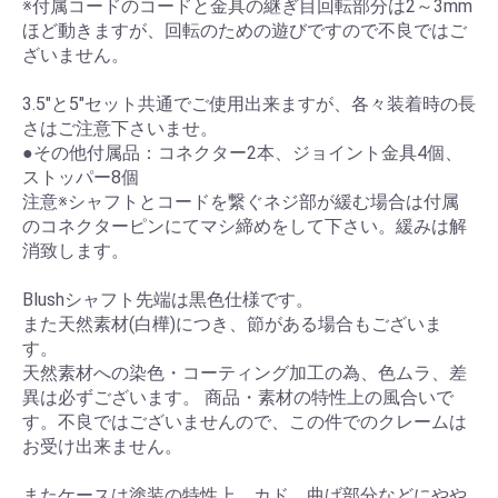
※付属コードのコードと金具の継ぎ目回転部分は2～3mm
ほど動きますが、回転のための遊びですので不良ではご
ざいません。
3.5"と5"セット共通でご使用出来ますが、各々装着時の長
さはご注意下さいませ。
●その他付属品：コネクター2本、ジョイント金具4個、
ストッパー8個
注意※シャフトとコードを繋ぐネジ部が緩む場合は付属
のコネクターピンにてマシ締めをして下さい。緩みは解
消致します。
Blushシャフト先端は黒色仕様です。
また天然素材(白樺)につき、節がある場合もございま
す。
天然素材への染色・コーティング加工の為、色ムラ、差
異は必ずございます。 商品・素材の特性上の風合いで
す。不良ではございませんので、この件でのクレームは
お受け出来ません。
またケースは塗装の特性上、カド、曲げ部分などにやや