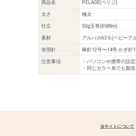
商品名
PELAGE(ペリジ)
太さ
極太
仕立
50g玉巻(約88m)
素材
アルパカ63％(ベビーアル
使用針
棒針12号〜14号 かぎ針1
注意事項
・パソコンや携帯の設定
・同じカラー糸でも製造
当サイトについて