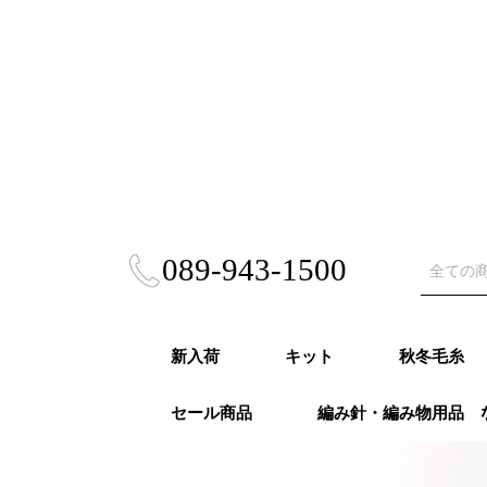
089-943-1500
新入荷
キット
秋冬毛糸
セール商品
編み針・編み物用品 
秋冬キット
春夏キット
あみぐるみ・雑貨
風工房キット
東海えりかキット
ビヨンドザリーフ
Puppy (パ
RICHMO
DARUMA
ハマナカ 
NASKA（
ダイヤモン
ニッケビク
スキー（元
オリムパス
LANG（ラ
Katia（
Opal（オ
REGIA（
PRO LAN
Woolly H
malabri
ROWAN (
alize (
Knit Pr
Urthyar
LAINES du
DMC
冬
モア）秋冬
秋冬
事）秋冬
秋冬
冬
冬
秋冬
冬
冬
ナ）秋冬
リーハグス
リゴ）秋冬
ン）秋冬
ロ）
ヤーンズ）
NORD（レ
ノール）秋
毛糸・春夏糸
編針・輪針セット・
オパール毛糸・特別
かぎ針
２本針
4本針・５本針
輪針
輪針セット
かぎ針セット
編み物用品
ゲージメジャー・製図