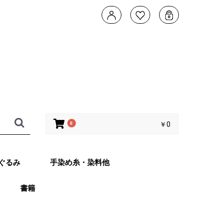
0
￥0
ぐるみ
手染め糸・染料他
書籍
タデザイン 武
ともこのカメレ
他 あみぐるみ
子さんオリジナ
ッグ Returns
ット