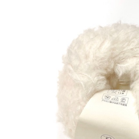
アウトレット品
価格
紙 他