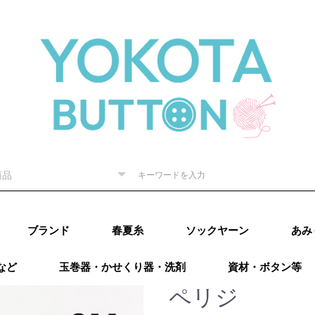
ブランド
春夏糸
ソックヤーン
あみ
など
玉巻器・かせくり器・洗剤
資材・ボタン等
ピー) 秋
RE（リッチ
（ダルマ）
秋冬
内藤商
ド毛糸
ター 秋
廣）秋冬
 秋冬
ング）秋
カティア）
パール）秋
レギア）秋
A（プロラ
ugs（ウー
go（マラブ
ローワ
アリゼ）秋冬
o（ニットプ
ns（アース
Puppy (パピー)
DARUMA（ダルマ）
RICHMORE（リッチ
ハマナカ
ダイヤモンド毛糸
NASKA（ナスカ）
LANG（ラング）
Katia（カティア）
オリムパス
Puppy (パピー)
DARUMA（ダルマ）
RICHMORE（リッチ
ハマナカ
ダイヤモンド毛糸
LANG(ラング)
Puppy(パピー)
RICHMORE(リッチ
DARUMA(ダルマ)
ハマナカ
NASKA（内藤商
ダイヤモンド毛糸
ニッケビクター
スキー（元廣)
オリムパス
メルヘンアート
アトリエksk
LANG(ラング)
Katia（カティア）
Opal(オパール)
REGIA（レギア）
PRO LANA（プロラ
Woolly Hugs（ウー
malabrigo(マラブ
ROWAN(ローワン）
alize(アリゼ）
Urthyarns（アース
LAINES du
DMC
BEYOND THE
addi（アディ）
LYKKE（リッケ）
クロバー
チューリップ
Knit pro（ニットプ
LANTERNMOON（ラ
Prym（プリム）
日本ヴォーグ社
タカギ繊維
Puppy (パピー)春夏
RICHMORE（リッチ
DARUMA（ダルマ）
ハマナカ 春夏
NASKA（ナスカ）
ダイヤモンド毛糸
ニッケビクター 春
スキー（元廣）春夏
メルヘンアート 春
LANG（ラング）春
Katia（カティア）
Opal（オパール）春
REGIA（レギア）春
PRO LANA（プロラ
malabrigo（マラブ
ROWAN (ローワ
alize (アリゼ）春夏
Urthyarns（アース
DMC
タカギ繊維
エル
なわ
その
）
秋冬
ーヌデュ
モア）
モア）
モア)
事）
ナ）
リーハグス）
リゴ)
ヤーンズ）
NORD（レーヌデュ
REEF（ビヨンドザ
ロ）
ンタンムーン）
モア）春夏
春夏
春夏
春夏
夏
夏
夏
春夏
夏
夏
ナ）
リゴ）春夏
ン）春夏
ヤーンズ）春夏
田浩
オンバ
ペリジ
冬
ノード）
リーフ）
ルキ
用