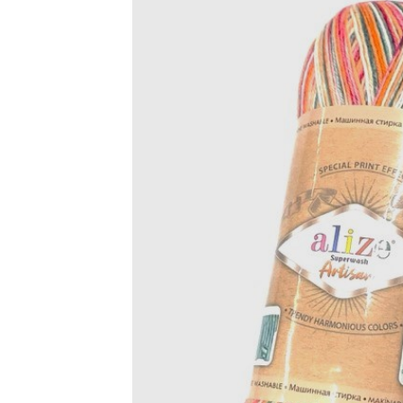
アウトレット品
価格
紙 他