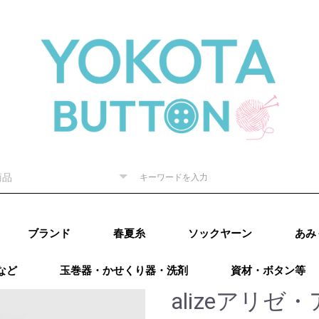
ブランド
春夏糸
ソックヤーン
あみ
など
玉巻器・かせくり器・洗剤
資材・ボタン等
ピー) 秋
RE（リッチ
（ダルマ）
秋冬
内藤商
ド毛糸
ター 秋
廣）秋冬
 秋冬
ング）秋
カティア）
パール）秋
レギア）秋
A（プロラ
ugs（ウー
go（マラブ
ローワ
アリゼ）秋冬
o（ニットプ
ns（アース
Puppy (パピー)
DARUMA（ダルマ）
RICHMORE（リッチ
ハマナカ
ダイヤモンド毛糸
NASKA（ナスカ）
LANG（ラング）
Katia（カティア）
オリムパス
Puppy (パピー)
DARUMA（ダルマ）
RICHMORE（リッチ
ハマナカ
ダイヤモンド毛糸
LANG(ラング)
Puppy(パピー)
RICHMORE(リッチ
DARUMA(ダルマ)
ハマナカ
NASKA（内藤商
ダイヤモンド毛糸
ニッケビクター
スキー（元廣)
オリムパス
メルヘンアート
アトリエksk
LANG(ラング)
Katia（カティア）
Opal(オパール)
REGIA（レギア）
PRO LANA（プロラ
Woolly Hugs（ウー
malabrigo(マラブ
ROWAN(ローワン）
alize(アリゼ）
Urthyarns（アース
LAINES du
DMC
BEYOND THE
addi（アディ）
LYKKE（リッケ）
クロバー
チューリップ
Knit pro（ニットプ
LANTERNMOON（ラ
Prym（プリム）
日本ヴォーグ社
タカギ繊維
Puppy (パピー)春夏
RICHMORE（リッチ
DARUMA（ダルマ）
ハマナカ 春夏
NASKA（ナスカ）
ダイヤモンド毛糸
ニッケビクター 春
スキー（元廣）春夏
メルヘンアート 春
LANG（ラング）春
Katia（カティア）
Opal（オパール）春
REGIA（レギア）春
PRO LANA（プロラ
malabrigo（マラブ
ROWAN (ローワ
alize (アリゼ）春夏
Urthyarns（アース
DMC
タカギ繊維
エル
なわ
その
）
秋冬
ーヌデュ
モア）
モア）
モア)
事）
ナ）
リーハグス）
リゴ)
ヤーンズ）
NORD（レーヌデュ
REEF（ビヨンドザ
ロ）
ンタンムーン）
モア）春夏
春夏
春夏
春夏
夏
夏
夏
春夏
夏
夏
ナ）
リゴ）春夏
ン）春夏
ヤーンズ）春夏
田浩
オンバ
alizeアリゼ
冬
ノード）
リーフ）
ルキ
用