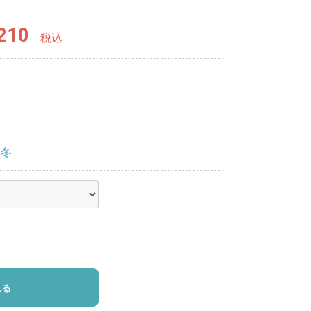
210
税込
秋冬
れる