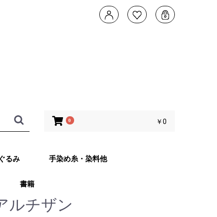
0
￥0
ぐるみ
手染め糸・染料他
書籍
タデザイン 武
ともこのカメレ
他 あみぐるみ
子さんオリジナ
ッグ Returns
・アルチザン
ット