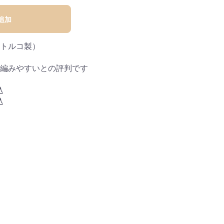
追加
（トルコ製）
編みやすいとの評判です
込
込