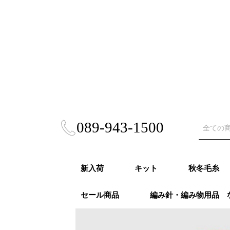
089-943-1500
新入荷
キット
秋冬毛糸
セール商品
編み針・編み物用品 
秋冬キット
春夏キット
あみぐるみ・雑貨
風工房キット
東海えりかキット
ビヨンドザリーフ
Puppy (パ
RICHMO
DARUMA
ハマナカ 
NASKA（
ダイヤモン
ニッケビク
スキー（元
オリムパス
LANG（ラ
Katia（
Opal（オ
REGIA（
PRO LAN
Woolly H
malabri
ROWAN (
alize (
Knit Pr
Urthyar
LAINES du
DMC
冬
モア）秋冬
秋冬
事）秋冬
秋冬
冬
冬
秋冬
冬
冬
ナ）秋冬
リーハグス
リゴ）秋冬
ン）秋冬
ロ）
ヤーンズ）
NORD（レ
ノール）秋
毛糸・春夏糸
編針・輪針セット・
オパール毛糸・特別
かぎ針
２本針
4本針・５本針
輪針
輪針セット
かぎ針セット
編み物用品
ゲージメジャー・製図